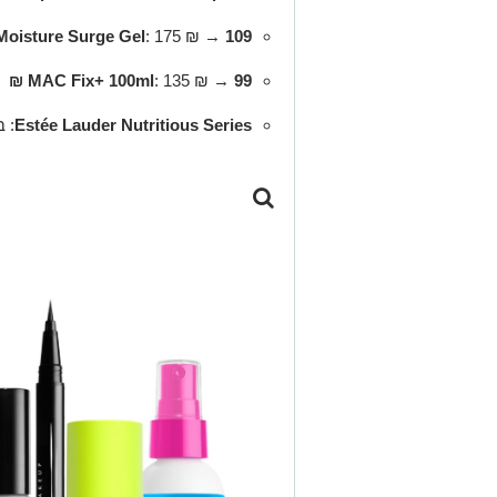
Moisture Surge Gel
: 175 ₪ →
109 ₪
MAC Fix+ 100ml
: 135 ₪ →
99 ₪
Estée Lauder Nutritious Series
: בקניי