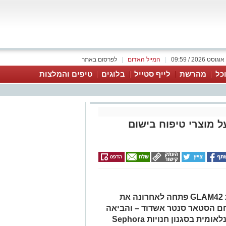
|
המייל האדום
|
לפרסום באתר
כל
מהרשת
לייף סטייל
בלוגים
טיפים והמלצות
ם על מוצרי טיפוח בישום
רשת הקוסמטיקה והבישום היוקרתית GLAM42 פתחה לאחרונה את
ם הסטאר סנטר אשדוד – והביאה
עמה בשורה אמיתית: חוויית קנייה בינלאומית בסגנון חנויות Sephora