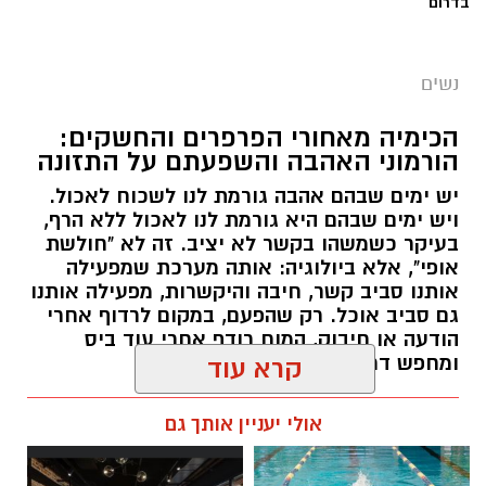
בדרום
נשים
הכימיה מאחורי הפרפרים והחשקים:
הורמוני האהבה והשפעתם על התזונה
יש ימים שבהם אהבה גורמת לנו לשכוח לאכול.
ויש ימים שבהם היא גורמת לנו לאכול ללא הרף,
בעיקר כשמשהו בקשר לא יציב. זה לא "חולשת
אופי", אלא ביולוגיה: אותה מערכת שמפעילה
אותנו סביב קשר, חיבה והיקשרות, מפעילה אותנו
גם סביב אוכל. רק שהפעם, במקום לרדוף אחרי
הודעה או חיבוק, המוח רודף אחרי עוד ביס
ומחפש דרך מהירה להירגע.
קרא עוד
אלדה נתנאל / 09:38 23.07.26
אולי יעניין אותך גם
תגים:
הורמוני האהבה והשפעתם על התזונה
איפור ירין שחף, צילום בן לאון