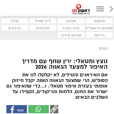
חדשות
ספורט
לייף סטייל
מגזין
מופעים בראשל"צ
פנאי ואוכל
אלבומים
הבלוגים
רכילות
תרבות ובידור
נשים
נוצץ ומטאלי: ירין שחף עם מדריך
האיפור למצעד הגאווה 2026
אם האיראנים והטילים, לא יקלקלו לנו את
הסופ"ש, הרי שמצעד הגאווה השנה יקבל חיזוק
אופנתי בעזרת איפור מטאלי. ו...כדי שהאיפור גם
ישרוד את החום, הלחות והריקודים, הקפידו על
השלבים הבאים: