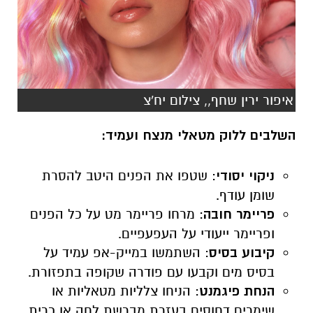
איפור ירין שחף,, צילום יח'צ
השלבים ללוק מטאלי מנצח ועמיד:
ניקוי יסודי
: שטפו את הפנים היטב להסרת
שומן עודף.
פריימר חובה
: מרחו פריימר מט על כל הפנים
ופריימר ייעודי על העפעפיים.
קיבוע בסיס
: השתמשו במייק-אפ עמיד על
בסיס מים וקבעו עם פודרה שקופה בתפזורת.
הנחת פיגמנט
: הניחו צלליות מטאליות או
שימרים דחוסים בעזרת מברשת לחה או כרית