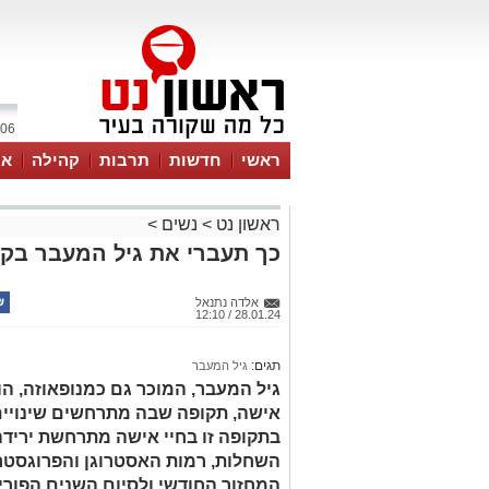
06 אוגוסט 2026 / 14:57
ראשי
חדשות
תרבות
קהילה
או
ראשון נט
>
נשים
>
כך תעברי את גיל המעבר בקל
אלדה נתנאל
28.01.24 / 12:10
תגים:
גיל המעבר
גיל המעבר, המוכר גם כמנופאוזה, הו
אישה, תקופה שבה מתרחשים שינויים ה
בתקופה זו בחיי אישה מתרחשת ירידה
השחלות, רמות האסטרוגן והפרוגסטרון
המחזור החודשי ולסיום השנים הפורי