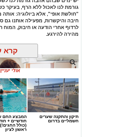
יש ימים שבהם אהבה גורמת לנו לשכו
גורמת לנו לאכול ללא הרף, בעיקר כש
"חולשת אופי", אלא ביולוגיה: אותה
חיבה והיקשרות, מפעילה אותנו גם ס
לרדוף אחרי הודעה או חיבוק, המוח ר
מהירה להירגע.
קרא ע
אולי יעניי
תיקון והתקנה שערים
המבצע החם של
חשמליים בדרום
חודשיים + חו
(כולל החגים!)
ראשון לציון