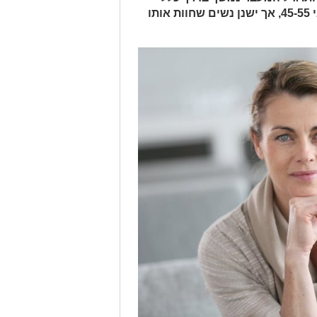
מספר שנים ומתחיל, בממוצע, בגילאי 45-55, אך ישנן נשים שחוות אותו