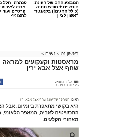
המבצע החם של העונה:
פנתרה -חלל מ
חודשיים + חודש מתנה
ומרכז לאירועי
(כולל החגים!) בקאנטרי
ופרטיים ועוד 
ראשון לציון
לחצו >>
צילום יחצ
ראשון נט
>
נשים
>
מראסטות וקעקועים למראה א
לכבוד טו באב ביקשנו מ
ורוניקה מייזלר,
שחף אצל אבא ירין
לחברת הרבלייף,
לעשות סדר בכימיה שמ
להבין למה לפעמים אנחנו לא רעבים לאוכל
אלדה נתנאל
08.07.26 / 09:19
תגים:
המהפך של עונג שחף אצל אבא ירין
אוקסיטוצין
היא בקושי מתאפרת ביומיום, אבל ה
אוקסיטוצין מכונה לעיתים "הורמון האהבה
התכשיטים לאביה, המאפר הלאומי, ה
ביטחון, רוגע ושייכות. הוא משתחרר במצבים
מאחורי הקלעים.
להירגע ולהוריד דריכות.