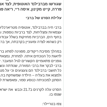
שגורשו מברבילנד האוטופית, לצד א
פררה, קייט מקינון, איסה ריי, ריאה פרל
עלילת הסרט של ברבי
ברבי חיה בברבילנד,
אוטופיה
מטריארכלית
עצמאיות ומצליחות, לצד ברביות נוספות; ו
בחוף הים, הברביות מחזיקות בשלל עבודות 
רק כשהוא לצדה ומעוניין בקרבתה, אך ברב
במהלך מסיבת ריקודים, מפגינה לפתע בר
לדאגת כל הנוכחים איתה. למחרת, נמצאת בר
גופניים פתאומיים הקשורים לגיל המעבר.
ברבי לבקר את ברבי המוזרה, שנודתה ונשח
כל תושבי ברבילנד הם
צעצועים
וכי על מנ
ולמצוא את בעליה – הילדה שמשחקת בה. ב
הסתנן למכוניתה כנוסע סמוי, ומאפשרת לו 
שצפו בו.
צפו בטריילר: