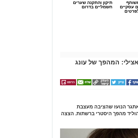
שותף
תיקון והתקנה שערים
ם עסקיים
חשמליים בדרום
לפרטים
צילי: המהפך של עונג
 דיאטנית קלינית בשיטת
NLP
ויועצת
אחורי הפרפרים והחשקים, ובעיקר
, אלא למשהו הרבה יותר עמוק ובסיסי.
אתגר הנועז שהציבה מעצבת
" אבל בפועל הוא בעיקר הורמון של
וליד מהפך היסטרי ברשתות. הצצה
 של קרבה, מגע, חיבור רגשי ועוזר לגוף