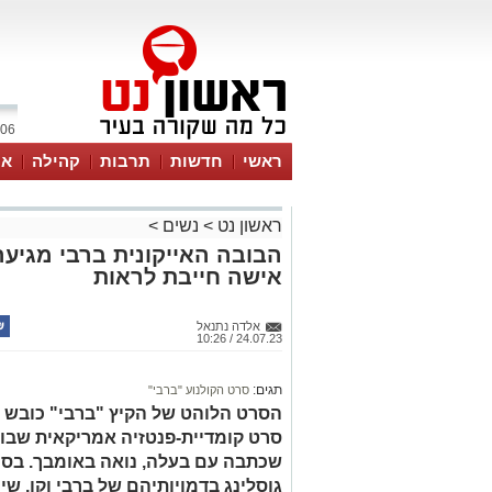
06 אוגוסט 2026 / 21:54
ראשי
חדשות
תרבות
קהילה
או
ראשון נט
>
נשים
>
הבובה האייקונית ברבי מגיעה
אישה חייבת לראות
אלדה נתנאל
24.07.23 / 10:26
תגים:
סרט הקולנוע "ברבי"
הסרט הלוהט של הקיץ "ברבי" כובש א
סרט קומדיית-פנטזיה אמריקאית שבוים
שכתבה עם בעלה, נואה באומבך. בסרט
גוסלינג בדמויותיהם של ברבי וקן, ש