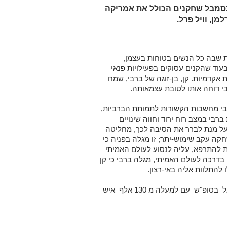
נסמבל שחקנים הכולל את אמריקה
מן, וויל פרל.
שבה כל הנשים בטוחות בעצמן,
בעוד שהקנים עסוקים בפעילויות פנאי
אקדמיות. קן, בן-זוגה של ברבי, שמח
י דוחה אותו לטובת עצמאותה.
בי מחשבות הקשורות לתמותת
הברביות,
בי במצב רוח ירוד וחווה שינויים
 על מנת לברר את הסיבה לכך, מחליטה
קה עקב שימוש-יתר; זו מגלה בפניה כי
ת להתרפא, עליה לנסוע לעולם האמיתי
דרכה לעולם האמיתי, מגלה ברבי כי קן
להתלוות אליה באי-רצון.
הסרט עלה לקרנים ב21.7 וכבש את ישראל בסופ"ש עם למעלה מ 130 אלף איש