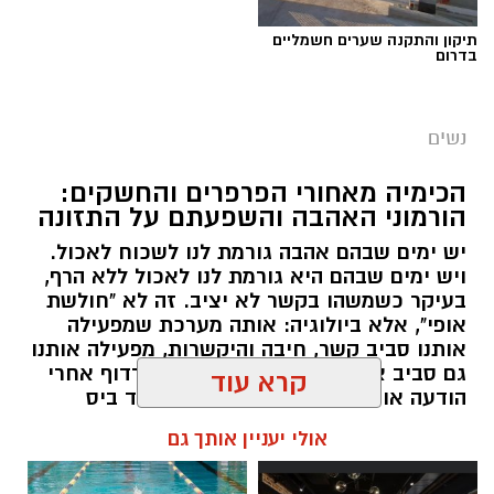
תיקון והתקנה שערים חשמליים
בדרום
נשים
הכימיה מאחורי הפרפרים והחשקים:
הורמוני האהבה והשפעתם על התזונה
יש ימים שבהם אהבה גורמת לנו לשכוח לאכול.
ויש ימים שבהם היא גורמת לנו לאכול ללא הרף,
בעיקר כשמשהו בקשר לא יציב. זה לא "חולשת
אופי", אלא ביולוגיה: אותה מערכת שמפעילה
אותנו סביב קשר, חיבה והיקשרות, מפעילה אותנו
גם סביב אוכל. רק שהפעם, במקום לרדוף אחרי
הודעה או חיבוק, המוח רודף אחרי עוד ביס
ומחפש דרך מהירה להירגע.
קרא עוד
אלדה נתנאל / 09:38 23.07.26
אולי יעניין אותך גם