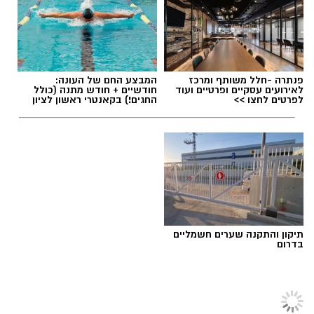
תגים:
הורמוני האהבה והשפעתם על התזונה
איפור ירין שחף, צילום בן לאון
לפניכם המדריך המקצועי של שחף לאיפור קיץ
עמיד, קליל ולא מתפשר.
פנתרה -חלל משותף ומרכז
המבצע החם של העונה:
לאירועים עסקיים ופרטיים ועוד
חודשיים + חודש מתנה (כולל
לפרטים לחצו >>
החגים!) בקאנטרי ראשון לציון
1
. הכל מתחיל בהכנה: "פחות זה יותר"
"הטעות הנפוצה ביותר בקיץ היא העמסת
תכשירים", מסביר ירין שחף. "כשהעור חם ולח,
שכבות עבות של קרמים פשוט יגרמו לאיפור
'להחליק' מהפנים".
צילום יחצ
תיקון והתקנה שערים חשמליים
הפתרון:
עברו לקרם לחות במרקם ג'ל קליל
בדרום
על בסיס מים (Water-based).
לכבוד טו באב ביקשנו מ
ורוניקה מייזלר, דיאטנית
הטיפ המקצועי:
חכו לפחות 5 דקות בין
קלינית בשיטת
NLP
ויועצת לחברת הרבלייף,