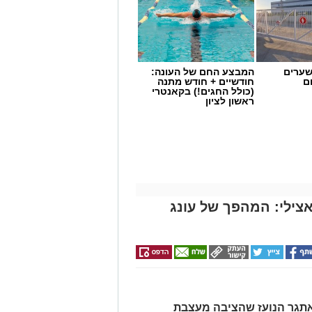
שערים
המבצע החם של העונה:
ם
חודשיים + חודש מתנה
(כולל החגים!) בקאנטרי
ראשון לציון
צילי: המהפך של עונג
 דיאטנית קלינית בשיטת
NLP
ויועצת
אחורי הפרפרים והחשקים, ובעיקר
, אלא למשהו הרבה יותר עמוק ובסיסי.
אתגר הנועז שהציבה מעצבת