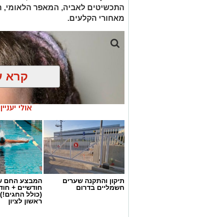
אוקסיטוצין מכונה לעיתים "הורמון האהבה
התכשיטים לאביה, המאפר הלאומי, ה
ביטחון, רוגע ושייכות. הוא משתחרר במצבים
מאחורי הקלעים.
להירגע ולהוריד דריכות.
קרא ע
אולי יעניי
תיקון והתקנה שערים
המבצע החם של
חשמליים בדרום
חודשיים + חו
(כולל החגים!)
ראשון לציון