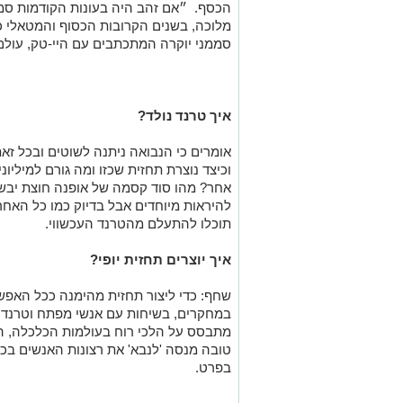
הכסף. ״אם זהב היה בעונות הקודמות סממן
מלוכה, בשנים הקרובות הכסוף והמטאלי כ
סממני יוקרה המתכתבים עם היי-טק, עולם 
איך טרנד נולד?
אומרים כי הנבואה ניתנה לשוטים ובכל זאת,
וכיצד נוצרת תחזית שכזו ומה גורם למיליונ
אחר? מהו סוד קסמה של אופנה חוצת יבשו
להיראות מיוחדים אבל בדיוק כמו כל האח
תוכלו להתעלם מהטרנד העכשווי.
איך יוצרים תחזית יופי?
שחף: כדי ליצור תחזית מהימנה ככל האפשר
במחקרים, בשיחות עם אנשי מפתח וטרנדול
מתבסס על הלכי רוח בעולמות הכלכלה, הפו
טובה מנסה 'לנבא' את רצונות האנשים בכ
בפרט.