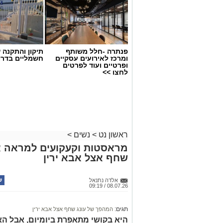
פנתרה -חלל משותף
תיקון והתקנה 
ומרכז לאירועים עסקיים
חשמליים בדרו
ופרטיים ועוד לפרטים
לחצו >>
צילום יחצ
ראשון נט
>
נשים
>
מראסטות וקעקועים למראה א
לכבוד טו באב ביקשנו מ
ורוניקה מייזלר,
שחף אצל אבא ירין
לחברת הרבלייף,
לעשות סדר בכימיה שמ
להבין למה לפעמים אנחנו לא רעבים לאוכל
אלדה נתנאל
08.07.26 / 09:19
תגים:
המהפך של עונג שחף אצל אבא ירין
אוקסיטוצין
היא בקושי מתאפרת ביומיום, אבל ה