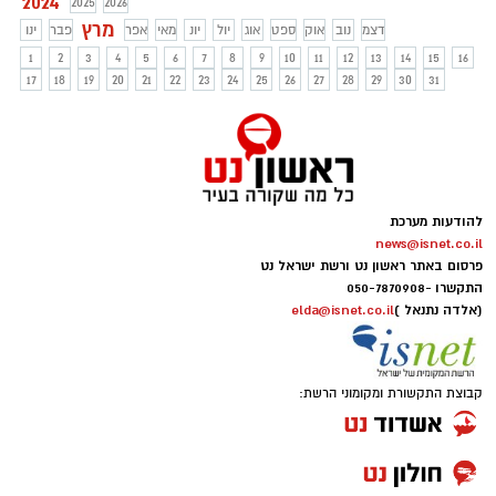
2024
2025
2026
מרץ
דצמ
נוב
אוק
ספט
אוג
יול
יונ
מאי
אפר
פבר
ינו
1
2
3
4
5
6
7
8
9
10
11
12
13
14
15
16
17
18
19
20
21
22
23
24
25
26
27
28
29
30
31
להודעות מערכת
news@isnet.co.il
פרסום באתר ראשון נט ורשת ישראל נט
התקשרו -
050-7870908
(אלדה נתנאל )
elda@isnet.co.il
קבוצת התקשורת ומקומוני הרשת: