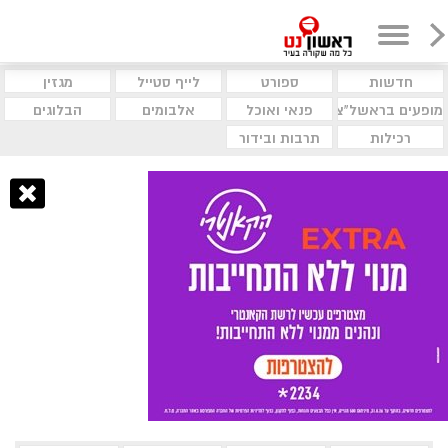
חדשות
ספורט
לייף סטייל
מגזין
מופעים בראשל"צ
פנאי ואוכל
אלבומים
הבלוגים
רכילות
תרבות ובידור