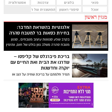
פנאי
בלוגים
צרכנות
אסטרולוגיה
אוכל
סיפורי ראשון
הפוטוגנית של ראשון לציון
מגזין ראשון
אלגנטיות בהשראת המדבר:
בחירת כסאות בר למטבח סהרה
בקרב שפע סגנונות עיצוב מטבחים , סגנון
מטבח סהרה משלב גוון בולט של חום, ומזמין
את השלווה המהפנטת של המדבר לבית
המודרני. סגנון ייחודי זה מדגיש יופי טבעי,
בריכת פיברגלס של קליפסו –
פשטות ויוצר מרחב שלו המאפשר יצירתיות
שדרגו את הבית ואת החיים עם
ונוחות. אלמנט חשוב בעיצוב המטבח
יוקרה וחדשנות
המושלם בהשראת סהרה הוא בחירת כיסאות
תמיד חלמתם על בריכת שחיה על הגג או
הבר. אלה לא רק מושבים; הם פריטי הצהרה
בחצר? מרגישים שיש לכם הכל ורק בריכת
שמשלבים צורה ופונקציה, ומדגישים את
שחיה תשדרג את רמת החיים שלכם?
האסתטיקה תוך מתן פתרונות ישיבה מעשיים.