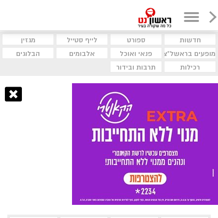
חדשות
ספורט
לייף סטייל
מגזין
מופעים בראשל"צ
פנאי ואוכל
אלבומים
הבלוגים
רכילות
תרבות ובידור