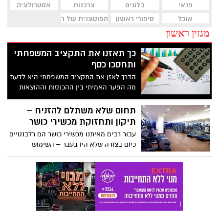
פנאי
בלוגים
צרכנות
אסטרולוגיה
אוכל
סיפורי ראשון
הפוטוגנית של ראשון לציון
מגזין ראשון
כך תאזנו את התקציב המשפחתי
ותחסכו כסף
הדרך לאזן את התקציב המשפחתי היא לדעת
מה הפער האמיתי בין ההכנסות וההוצאות
ולצמצם אותו בעזרת הידוק החגורה במקומות
הנכונים. למזלנו, יש כלים שיכולים לעזור והמון
תחום שלא משתלם להזניח –
טיפים שאפשר ליישם באופן מיידי
תיקון ותחזוקת מכשירי כושר
עבור רבים מאיתנו מכשירי כושר הם רלבנטיים
כיום בצורה שלא היו בעבר – השימוש
במכשירי כושר הופך להיות דרך מרכזית
ונפוצה יותר ויותר לשמירה על הכושר וחיזוק
השרירים, מכשירי כושר ביתיים רבים נמכרים
כיום במחירים אטרקטיביים אשר הופכים את
רכישתם למתבקשת במיוחד וחדרי כושר
קטנים או גדולים נפתחים חדשות לבקרים
ופועלים מסביב לשעון, הן בבנייני מגורים רבים