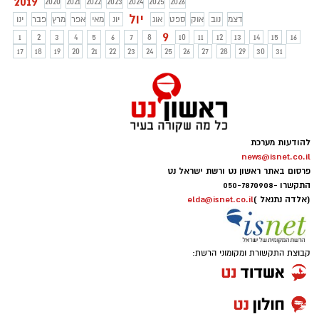
2019
2020
2021
2022
2023
2024
2025
2026
יול
דצמ
נוב
אוק
ספט
אוג
יונ
מאי
אפר
מרץ
פבר
ינו
9
1
2
3
4
5
6
7
8
10
11
12
13
14
15
16
17
18
19
20
21
22
23
24
25
26
27
28
29
30
31
להודעות מערכת
news@isnet.co.il
פרסום באתר ראשון נט ורשת ישראל נט
התקשרו -
050-7870908
(אלדה נתנאל )
elda@isnet.co.il
קבוצת התקשורת ומקומוני הרשת: