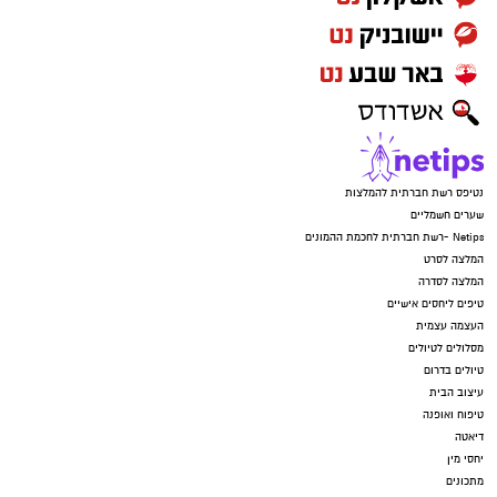
נטיפס רשת חברתית להמלצות
שערים חשמליים
Netips -רשת חברתית לחכמת ההמונים
המלצה לסרט
המלצה לסדרה
טיפים ליחסים אישיים
העצמה עצמית
מסלולים לטיולים
טיולים בדרום
עיצוב הבית
טיפוח ואופנה
דיאטה
יחסי מין
מתכונים