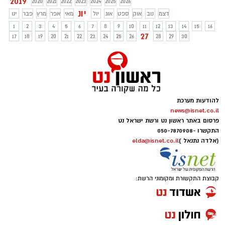
2019
2020
2021
2022
2023
2024
2025
2026
יונ
דצמ
נוב
אוק
ספט
אוג
יול
מאי
אפר
מרץ
פבר
ינו
1
2
3
4
5
6
7
8
9
10
11
12
13
14
15
16
27
17
18
19
20
21
22
23
24
25
26
28
29
30
להודעות מערכת
news@isnet.co.il
פרסום באתר ראשון נט ורשת ישראל נט
התקשרו -
050-7870908
(אלדה נתנאל )
elda@isnet.co.il
קבוצת התקשורת ומקומוני הרשת: