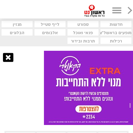
חדשות
ספורט
לייף סטייל
מגזין
מופעים בראשל"צ
פנאי ואוכל
אלבומים
הבלוגים
רכילות
תרבות ובידור