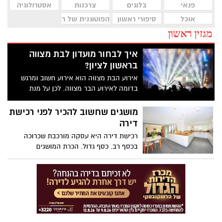
פנאי
בלוגים
צרכנות
אסטרולוגיה
אוכל
סיפורי ראשון
הפוטוגנית של ראשון לציון
מגזין ראשון
איך לבחור מועדון לבת מצווה
בראשון לציון?
אירוע הבת מצווה הוא אירוע חשוב ומרגש
בדומה לאירוע הבר מצווה. לכן על מנת
להפיק אותו חשוב לקחת בחשבון את כל
הנתונים השונים ובמיוחד בחירת המועדון
מושגים שחשוב להכיר לפני רכישת
למסיבה החשובה של השנה. מאחר וראשון
דירה
לציון היא עיר גדולה המציעה מגוון נרחב של
רכישת דירה היא עסקה מורכבת שכרוכה
מועדונים לבת מצווה, חשוב לבחור בקפידה
בכסף רב. כסף גדול. הכרת המושגים
את מקום האירוע שהוא מועדון לבת מצווה בו
שקשורים לתהליך ובעיקר הבנת משמעותם
אנו נרצה לחגוג.
תקל עליכם לבצע את העסקה