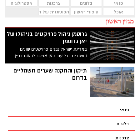
פנאי
בלוגים
צרכנות
אסטרולוגיה
אוכל
סיפורי ראשון
הפוטוגנית של ראשון לציון
מגזין ראשון
גרוסמן ניהול פרויקטים בניהולו של
יאן גרוסמן
במדינת ישראל נבנים פרויקטים שונים
וחשובים בכל עת. כאן אפשר לראות בניין
המיועד להריסה ושם ניתן להבחין בפרויקט
בנייה בעיצומו.
תיקון והתקנה שערים חשמליים
בדרום
פנאי
בלוגים
צרכנות