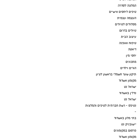
המלצה לסדרה
טיפים ליחסים אישיים
העצמה עצמית
מסלולים לטיולים
טיולים בדרום
עיצוב הבית
טיפוח ואופנה
דיאטה
יחסי מין
מתכונים
הורים וילדים
תיקון שער חשמלי בראשון לציון
מקומון אשדוד
ישראל נט
נדל"ן באשדוד
ישראל נט
נטיפס - רשת חברתית לטיפים והמלצות
-
בתי מלון באשדוד
יישובניק נט
פרסום במקומונים
מקומון אשדוד