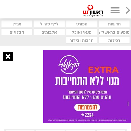
חדשות
ספורט
לייף סטייל
מגזין
מופעים בראשל"צ
פנאי ואוכל
אלבומים
הבלוגים
רכילות
תרבות ובידור