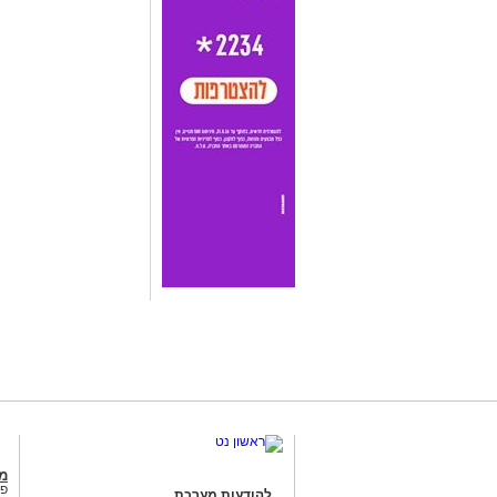
מג
פנ
להודעות מערכת