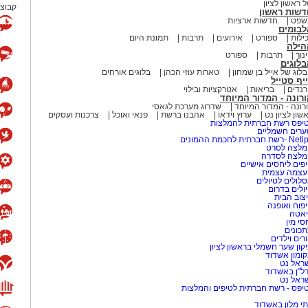
 ראשון לציון
קבוצת
דשות ראשון
שפט
חדשות ארציות
לבומים
ילות
ספורט
אירועים
תרבות
תמונת היום
הילה
נוך
תרבות
ספורט
לוגים
לוג של אייל בן שמחון
טארות עוזי הכהן
בלוגים אורחים
יף סטייל
נדים
בריאות
אטרקציות ובילוי
רונה - המדור המיוחד
רונה - המדור המיוחד
שדרוג מערכת לגאסי
שון לציון נט
ערוץ וידאו
אהבנו ברשת
פנאי ואוכל
צרכנות ועסקים
יפס רשת חברתית להמלצות
רים חשמליים
-רשת חברתית לחכמת ההמונים
לצה לסרט
מלצה לסדרה
פים ליחסים אישיים
עצמה עצמית
לולים לטיולים
ולים בדרום
צוב הבית
פוח ואופנה
אטה
סי מין
כונים
רים וילדים
קון שער חשמלי בראשון לציון
ומון אשדוד
ראל נט
ל"ן באשדוד
ראל נט
יפס - רשת חברתית לטיפים והמלצות
י מלון באשדוד