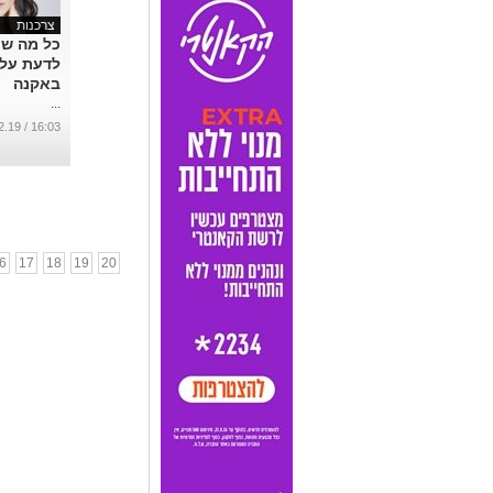
צרכנות
כל מה ש
לדעת על 
באקנה
...
16:03 / 13.02.19
6
17
18
19
20