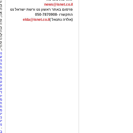
של
news@isnet.co.il
ח
מ
פרסום באתר ראשון נט ורשת ישראל נט
א
התקשרו -
050-7870908
רכ
(אלדה נתנאל )
elda@isnet.co.il
ק
חי
הב
הב
לי
טר
קו
קו
רא
נט
שע
Netips 
המ
ה
טי
ה
מס
טי
עי
טי
די
יח
מת
הו
תי
מק
יש
נד
יש
נט
-
בת