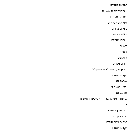
המלצה לסדרה
טיפים ליחסים אישיים
העצמה עצמית
מסלולים לטיולים
טיולים בדרום
עיצוב הבית
טיפוח ואופנה
דיאטה
יחסי מין
מתכונים
הורים וילדים
תיקון שער חשמלי בראשון לציון
מקומון אשדוד
ישראל נט
נדל"ן באשדוד
ישראל נט
נטיפס - רשת חברתית לטיפים והמלצות
-
בתי מלון באשדוד
יישובניק נט
פרסום במקומונים
מקומון אשדוד