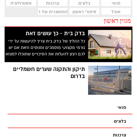
פנאי
בלוגים
צרכנות
אסטרולוגיה
אוכל
סיפורי ראשון
הפוטוגנית של ראשון לציון
מגזין ראשון
בדק בית - כך עושים זאת
כל ההליך של בדק בית צריך להיעשות על ידי
גורמי מקצועי מוסמכים ומנוסים וזאת אם יש
לכם רצון להעלות את הסיכויים שתוכלו למצוא
מענה איכותי וממוקד. הרי כך כל אחד מכם
יוכל להיווכח כי הוא יהיה בכיוון הנכון וזאת כל
תיקון והתקנה שערים חשמליים
עוד חושבים על הנושא הזה. אז בחרו נכונה
בדרום
ושימו לב כי אתם מחפשים אחר גורם מקצועי
שיסייע לכם כבר מהשנייה הראשונה.
פנאי
בלוגים
צרכנות