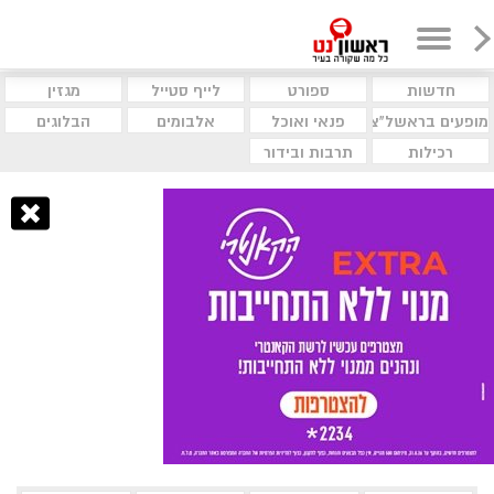
חדשות
ספורט
לייף סטייל
מגזין
מופעים בראשל"צ
פנאי ואוכל
אלבומים
הבלוגים
רכילות
תרבות ובידור