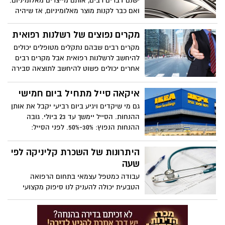
ישנם דברים רבים, אותם מייצרים מאלומיניום.
ואם כבר לקנות מוצר מאלומיניום, אז שיהיה
של אלום סטייל! למה? המשיכו לקרוא ותבינו
בעצמכם.
מקרים נפוצים של רשלנות רפואית
מקרים רבים שבהם נתקלים מטופלים יכולים
להיחשב לרשלנות רפואית אבל מקרים רבים
אחרים יכולים פשוט להיחשב לתוצאה סבירה
,אם כי לא צפויה או לא שכיחה, של בעיה או
מחלה. חשוב לדעת מהו ההבדל בין נזק
איקאה סייל מתחיל ביום חמישי
אמיתי כתוצאה מרשלנות רפואית לבין נזק או
גם מי שיקדים ויגיע ביום רביעי יקבל את אותן
עגמת נפש שנגרמת כתוצאה ממהלך מחלה או
ההנחות. הסייל יימשך עד 23 ביולי. גובה
טיפול שהשתבש בלי אשמתם של הצוות
ההנחות הנפוץ: 30%-50%. לפני הסייל:
הרפואי. המאמצים שעשו היו כנראה כנים
המחירים בישראל לרוב גבוהים לעומת
ומלאים ואתם יכולים שלא לפרש נכון את
המחירים במדינות אחרות בעולם. גם אחרי
היתרונות של השכרת קליניקה לפי
המקרה הזה ולחשוב שהייתה כאן רשלנות
ההנחות, יש מדינות זולות יותר
שעה
רפואית מובהקת, רק משום שהתוצאה אכזבה
אתכם ולא עמדה בציפיות. יש להבדיל בין
עבודה כמטפל עצמאי בתחום הרפואה
המקרים ולבדוק אם יש באמת קייס להגשת
הטבעית יכולה להעניק לנו סיפוק מקצועי
תביעה על רשלנות רפואית.
ואישי.