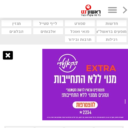
חדשות
ספורט
לייף סטייל
מגזין
מופעים בראשל"צ
פנאי ואוכל
אלבומים
הבלוגים
רכילות
תרבות ובידור