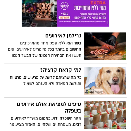
גרילמן לאירועים
בשר הוא ללא ספק אחד מהמרכיבים
החשובים ביותר בכל קייטרינג לאירועים, ואם
תעשו את הבחירה הנכונה של הבשר הנכון
ושל חברת הקייטרינג הנכונה, תוכלו לייצר
חוויה שלמה שתהפוך את האירוע שלכם
למי קראת קרציה?
לבלתי נשכח בקרב רבים מן האורחים בו.
כל מה שרציתם לדעת על פרעושים, קרציות
ותולעת הפארק ולא העזתם לשאול
טיפים למציאת אולם אירועים
בשפלה
אזור השפלה ידוע כמקום מועדף לאירועים
רבים, משפחתיים ועסקיים. האזור מציע נוף
מרהיב, מרחבי טבע פתוחים, ישובים כפריים