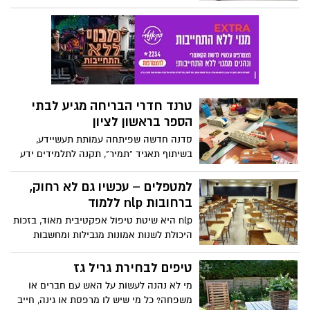
אזרחי המוכר לכולנו
טרנד חדרי הבריחה מגיע לבתי
הספר בראשון לציון
סדנה חדשה שפיתחה עמותת תעשיידע,
בשיתוף תאגיד "תמיר", תקנה לתלמידים ידע
בנושא המיחזור - באמצעות חידות בסגנון
חדרי הבריחה. הרצאות בנושא חשיבותו של
למטפלים – עכשיו גם לא רחוק,
המיחזור חיוניות ואף נדרשות, אך לעיתים,
ברחובות nlp ללמוד
בייחוד כאשר הקהל מורכב מבני נוער, הן
nlp היא שיטת טיפול אפקטיבית מאוד, בזכות
עלולות לעורר פיהוק.
היכולת לשנות אמונות מגבילות ומחשבות
שליליות, ועל בסיס זה ליצור במהירות יחסית
שינוי משמעותי לטובה גם בהתנהלות.
טיפים לבחירת גריל גז
מי לא נהנה לעשות על האש עם חברים או
משפחה? כל מי שיש לו מרפסת או גינה, חייב