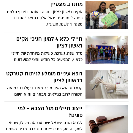
מתנדב מצטיין
אקים ראשון לציון בחרה בעומר דוידוף תלמיד
כיתה י' מביה"ס יגאל אלון בתואר "מתנדב
מצטיין" לשנת תשע"ז.
חיילי כלא 4 למען חניכי אקים
ראשון לציון
מזה שנה, נערכת פעילות מיוחדת של חיילי
כלא 4, המגיעים כל חודש וחצי למועדונית
בלקינד, מועדונית השייכת לאקים ראשון
לציון.
רופא עיניים מומלץ לניתוח קטרקט
בראשון לציון
קטרקט הוא מצב מוכר מאוד בעולם הרפואה
הקורה לרוב בגילאים מבוגרים והוא השם
הרפואי של תופעת העכירות בעדשת העין.
ייצוג חיילים מול הצבא - למי
פונים?
לצבא הגנה ישראל ישנו ערכאה משלו, שהיא
למעשה מערכת שפיטה הנפרדת מבית משפט