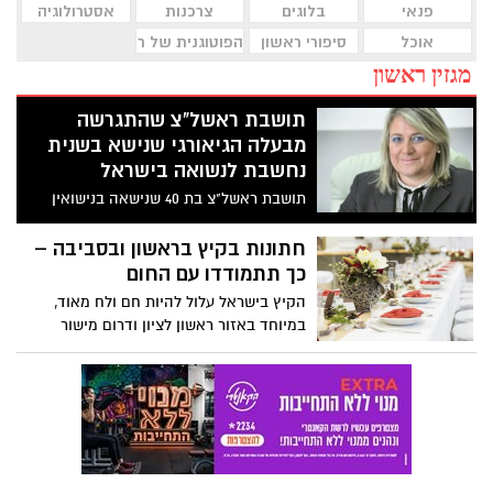
פנאי
בלוגים
צרכנות
אסטרולוגיה
אוכל
סיפורי ראשון
הפוטוגנית של ראשון לציון
מגזין ראשון
תושבת ראשל"צ שהתגרשה
מבעלה הגיאורגי שנישא בשנית
נחשבת לנשואה בישראל
תושבת ראשל"צ בת 40 שנישאה בנישואין
אזרחיים לאזרח זר והתגרשה ממנו לפני 5
שנים, עדיין מוכרת בישראל כאשה נשואה
חתונות בקיץ בראשון ובסביבה –
למרות שבעלה כבר נישא בשנית לאשה אחרת
כך תתמודדו עם החום
ויש לו שני ילדים מאשתו השנייה.
הקיץ בישראל עלול להיות חם ולח מאוד,
במיוחד באזור ראשון לציון ודרום מישור
החום.