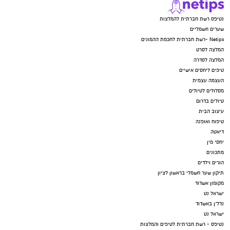
נטיפס רשת חברתית להמלצות
שערים חשמליים
Netips -רשת חברתית לחכמת ההמונים
המלצה לסרט
המלצה לסדרה
טיפים ליחסים אישיים
העצמה עצמית
מסלולים לטיולים
טיולים בדרום
עיצוב הבית
טיפוח ואופנה
דיאטה
יחסי מין
מתכונים
הורים וילדים
תיקון שער חשמלי בראשון לציון
מקומון אשדוד
ישראל נט
נדל"ן באשדוד
ישראל נט
נטיפס - רשת חברתית לטיפים והמלצות