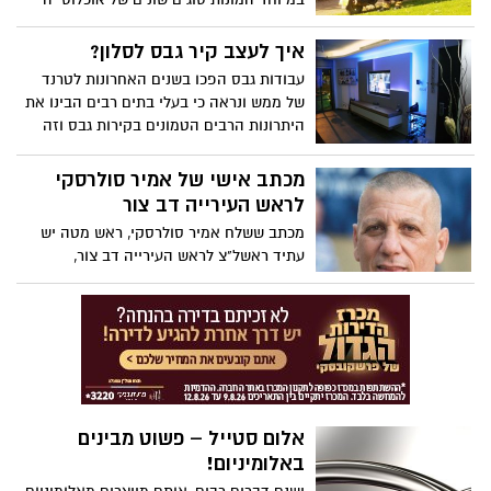
יוצרים תהיה ביצירה מקורית שהיא יצירה
ובניינים שונים זה מזה, בחלק מהשכונות יהיו
ספרותית, אמנותית, דרמטית או מוסיקלית,
בתים פרטיים ובחלקן יהיו מגדלי פאר וגם
איך לעצב קיר גבס לסלון?
המקובעת בצורה כלשהי.
בתים ישנים במיוחד.
עבודות גבס הפכו בשנים האחרונות לטרנד
של ממש ונראה כי בעלי בתים רבים הבינו את
היתרונות הרבים הטמונים בקירות גבס וזה
אחר זה פוקדים אצל חברות המציעות מגוון
רב של עיצובים בגבס במטרה להפוך חללים
מכתב אישי של אמיר סולרסקי
מסוימים בבית למעניינים ובמראה יוקרתי.
לראש העירייה דב צור
מכתב ששלח אמיר סולרסקי, ראש מטה יש
עתיד ראשל"צ לראש העירייה דב צור,
בדרישה לקיים את הנוהל הקובע העדפה
לתושבי העיר על פני תושבי חוץ, בקבלה
למשרות עירוניות.
אלום סטייל – פשוט מבינים
באלומיניום!