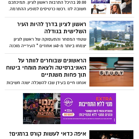
20:00 בהיכל התרבות ראשון לציון. תמיכתכם
ביחידות סיוע המורכבות מאנשי מקצוע דוגמת
חשובה לנו .רכשו כרטיסים למופע ההתרמה.
פסיכולוגים ועובדים סוציאליים.
אורחים: משה פרץ, דנה פרידר ואמרים
טובים.
ראשון לציון בדרך להיות העיר
השלישית בגודלה
שטחי המסחר והתעסוקה של ראשון לציון
יצמחו ביותר מ-140 אחוזים * העירייה מוכנה
לקחת על עצמה לנהל ולהשיג מימון להקמת
הרכבת הקלה בעיר ושדירה עירונית אחת
הראשונים שבוחרים לוותר על
תחבר את המזרח, המרכז והמערב * ראשון
האוניברסיטה ולצאת מומחי ביטוח
לציון של שנת 2030 תמנה כ-340 אלף תושבים.
תוך פחות משנתיים
אנחנו חיים בעידן שבו להשכלה ישנה חשיבות
עצומה. למעשה, בלי השכלה רלוונטית, אין
כמעט סיכוי ליהנות מקריירה מתגמלת באמת,
איפה כדאי לעשות קורס ברמנים?