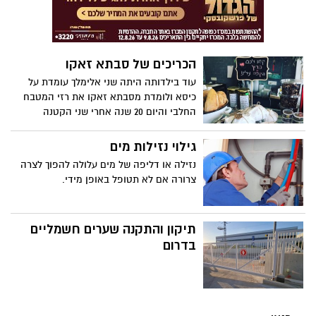
הכריכים של סבתא זאקו
עוד בילדותה היתה שני אלימלך עומדת על
כיסא ולומדת מסבתא זאקו את רזי המטבח
החלבי והיום 20 שנה אחרי שני הקטנה
מחזיקה את מעדניית הבוטיק זאקו בלב
שכונת כרמים שבראשון לציון.
גילוי נזילות מים
נזילה או דליפה של מים עלולה להפוך לצרה
צרורה אם לא תטופל באופן מידי.
תיקון והתקנה שערים חשמליים
בדרום