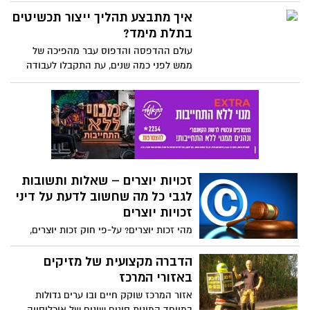
ואוויר נקי ורענן.
איך מתבצע תהליך ייצור תכשיטים
בתלת מימד?
עולם ההדפסה והדפוס עבר מהפיכה של
ממש לפני כמה שנים, עת התקבלו לעבודה
ושימוש קבועים טכניקות עבודה מיוחדות
וחדישות אשר עדיין - מצעידות קדימה את
התחום כולו.
זכויות יוצרים – שאלות ותשובות
לגבי כל מה שחשוב לדעת על דיני
זכויות יוצרים
מהי זכות יוצרים? על-פי חוק זכות יוצרים,
תשס"ח-2007, "זכות יוצרים" הינה הזכות
הבלעדית לעשות ביצירה או בחלק מהותי
הדברה מקצועית של מזיקים
ממנה, פעולה, אחת או יותר (בהתאם לסוג
באזורי המרכז
היצירה) לרבות העתקה, פרסום, ביצוע פומבי,
אזור המרכז שוקק חיים ובו ערים גדולות
שידור, עשיית יצירה נגזרת והשכרה. זכות
במיוחד המונות סוגים שונים של אוכלוסייה