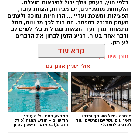
כלפי חוץ, העסק שלך יכול להיראות מוצלח.
קרדיט תמונה בוסט מדיה
הלקוחות מתעניינים, יש מכירות, הצוות עובד,
הפעילות נמשכת ועדיין... הרווחיות נמוכה ולעתים
העסק מתנהל בהפסד. הסיבות לכך מגוונות, החל
מהו שמאי מקרקעין ומה תפקידו?
מתמחור נמוך ועד הוצאות שגדלות בלי לשים לב
ודבר אחד בטוח, הגיע הזמן לבחון את הדברים
שמאי מקרקעין הוא בעל מקצוע המחזיק ברישיון
לעומק.
מטעם מועצת שמאי המקרקעין שבמשרד
קרא עוד
המשפטים, לאחר שעמד בהצלחה במסלול הכשרה
תוכן שיווקי / 10:57 27.07.26
תובעני הכולל לימודים, בחינות מקצועיות מחמירות
אולי יעניין אותך גם
והתמחות מעשית. תפקידו של השמאי הוא לקבוע
את שוויו של נכס באופן אובייקטיבי ובלתי תלוי, תוך
בחינה מעמיקה של מצבו התכנוני, המשפטי והפיזי
של הנכס, ניתוח עסקאות השוואה שבוצעו בסביבה
תגים:
יועץ עסקי
ובדיקת מכלול הנתונים המשפיעים על השווי –
מזכויות בנייה בלתי מנוצלות, דרך חריגות בנייה
פנתרה -חלל משותף ומרכז
המבצע החם של העונה:
לא תמיד קל לזהות לבד מה לא עובד היטב.
לאירועים עסקיים ופרטיים ועוד
חודשיים + חודש מתנה (כולל
וליקויים ועד מגבלות רישום ושעבודים.
התפעול העסקי דורש התמודדות מתמדת עם
לפרטים לחצו >>
החגים!) בקאנטרי ראשון לציון
משימות, כיבוי שריפות, ניהול עובדים וקבלת