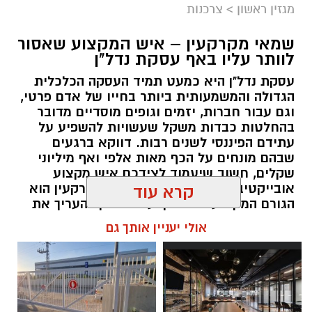
מגזין ראשון
>
צרכנות
שמאי מקרקעין – איש המקצוע שאסור
לוותר עליו באף עסקת נדל"ן
עסקת נדל"ן היא כמעט תמיד העסקה הכלכלית
הגדולה והמשמעותית ביותר בחייו של אדם פרטי,
וגם עבור חברות, יזמים וגופים מוסדיים מדובר
בהחלטות כבדות משקל שעשויות להשפיע על
עתידם הפיננסי לשנים רבות. דווקא ברגעים
שבהם מונחים על הכף מאות אלפי ואף מיליוני
שקלים, חשוב שיעמוד לצידכם איש מקצוע
אובייקטיבי, מוסמך ומנוסה. שמאי מקרקעין הוא
קרא עוד
הגורם המקצועי המוסמך על פי חוק להעריך את
שווי של נכסי מקרקעין, והוא זה שמעניק לכם את
אולי יעניין אותך גם
הביטחון לקבל החלטות מבוססות, שקולות
ובטוחות.
תוכן שיווקי / 09:49 05.08.26