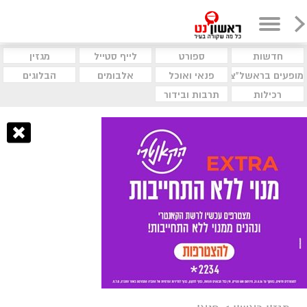
חדשות
ספורט
לייף סטייל
מגזין
מופעים בראשל"צ
פנאי ואוכל
אלבומים
הבלוגים
רכילות
תרבות ובידור