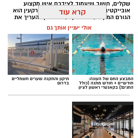
שקלים, חשוב שיעמוד לצידכם איש מקצוע
אובייקטיבי, מוסמך ומנוסה. שמאי מקרקעין הוא
קרא עוד
הגורם המקצועי המוסמך על פי חוק להעריך את
שווי של נכסי מקרקעין, והוא זה שמעניק לכם את
אולי יעניין אותך גם
הביטחון לקבל החלטות מבוססות, שקולות
ובטוחות.
תוכן שיווקי / 09:49 05.08.26
המבצע החם של העונה:
תיקון והתקנה שערים חשמליים
חודשיים + חודש מתנה (כולל
בדרום
החגים!) בקאנטרי ראשון לציון
תגים:
שמאי מקרקעין