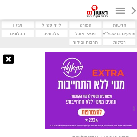
חדשות
ספורט
לייף סטייל
מגזין
מופעים בראשל"צ
פנאי ואוכל
אלבומים
הבלוגים
רכילות
תרבות ובידור