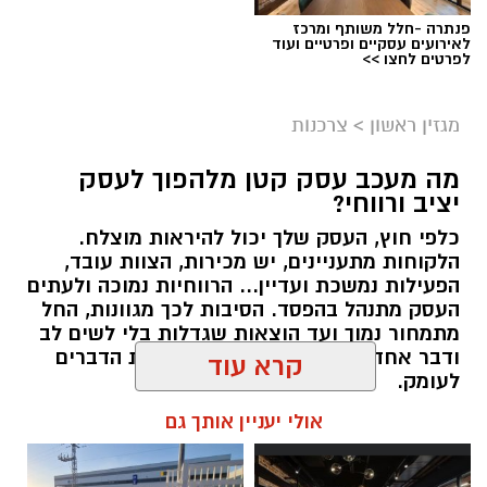
פנתרה -חלל משותף ומרכז
לאירועים עסקיים ופרטיים ועוד
לפרטים לחצו >>
מגזין ראשון
>
צרכנות
מה מעכב עסק קטן מלהפוך לעסק
יציב ורווחי?
כלפי חוץ, העסק שלך יכול להיראות מוצלח.
קרדיט תמונה בוסט מדיה
הלקוחות מתעניינים, יש מכירות, הצוות עובד,
הפעילות נמשכת ועדיין... הרווחיות נמוכה ולעתים
העסק מתנהל בהפסד. הסיבות לכך מגוונות, החל
מהו שמאי מקרקעין ומה תפקידו?
מתמחור נמוך ועד הוצאות שגדלות בלי לשים לב
ודבר אחד בטוח, הגיע הזמן לבחון את הדברים
שמאי מקרקעין הוא בעל מקצוע המחזיק ברישיון
לעומק.
מטעם מועצת שמאי המקרקעין שבמשרד
קרא עוד
המשפטים, לאחר שעמד בהצלחה במסלול הכשרה
תוכן שיווקי / 10:57 27.07.26
תובעני הכולל לימודים, בחינות מקצועיות מחמירות
אולי יעניין אותך גם