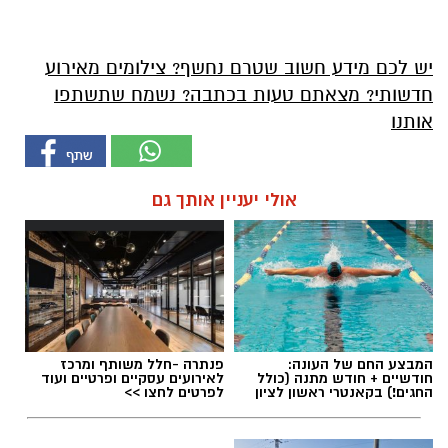
יש לכם מידע חשוב שטרם נחשף? צילומים מאירוע
חדשותי? מצאתם טעות בכתבה? נשמח שתשתפו
אותנו
אולי יעניין אותך גם
המבצע החם של העונה:
פנתרה -חלל משותף ומרכז
חודשיים + חודש מתנה (כולל
לאירועים עסקיים ופרטיים ועוד
החגים!) בקאנטרי ראשון לציון
לפרטים לחצו >>