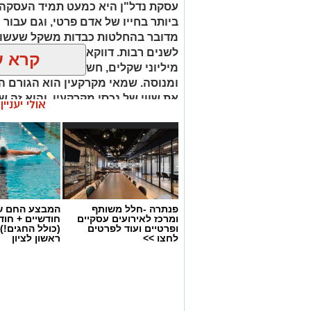
עסקת נדל"ן היא כמעט תמיד העסקה
ביותר בחייו של אדם פרטי, וגם עבור 
מדובר בהחלטות כבדות משקל שעשויו
לשנים רבות. דווקא ברגעים שבהם מו
קרא ע
מיליוני שקלים, חשוב שיעמוד לצידכם
ומנוסה. שמאי מקרקעין הוא הגורם ה
את שווי של נכסי מקרקעין, והוא זה 
אולי יעניי
החלטות מבוססות, שקולות ובטוחות.
פנתרה -חלל משותף
המבצע החם של
ומרכז לאירועים עסקיים
חודשיים + חו
ופרטיים ועוד לפרטים
(כולל החגים!)
לחצו >>
ראשון לציון