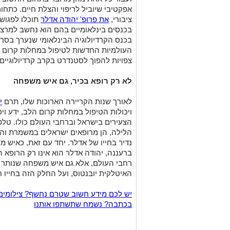
אפקטיבי שיוביל לריפוי והצלת חיים. כתחו
ציבורי,
את פרופ' יהודה אדלר
תוכלו לפגוש פ
בכנסים בינלאומיים בהם הוא נחשב למרצ
בכנס הקרדיולוגיה הבינלאומי שנערך בסר
העולמיות החדשות לטיפול במחלות קרום הל
צפויות להפוך לסטנדרט בקרב קרדיולוגיים
לא רק רופא בכיר, גם איש משפחה
לאורך שנות הקריירה הארוכות שלו, תרם
י
ויכולות הטיפול במחלות קרום הלב, ידע ויכ
הצעירים בישראל וברחבי העולם כולו. טל
הלילה, הן מרופאים ישראלים במשמרת והן 
נדיר בחייו של אדלר. יחד עם זאת, כאיש 
ברעננה, יהודה אדלר הוא אינו רק הרופא הב
רחבי העולם, אלא גם איש משפחה שנותר 
האיטלקית יובנטוס, ועל החלק הזה בחייו 
יש לכם מידע חשוב שטרם נחשף? צילומים
בכתבה? נשמח שתשתפו אותנו