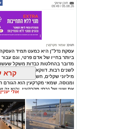
תוכן שיווקי
05.08.26 / 09:49
תגים:
שמאי מקרקעין
עסקת נדל"ן היא כמעט תמיד העסקה
ביותר בחייו של אדם פרטי, וגם עבור 
מדובר בהחלטות כבדות משקל שעשויו
לשנים רבות. דווקא ברגעים שבהם מו
קרא ע
מיליוני שקלים, חשוב שיעמוד לצידכם
ומנוסה. שמאי מקרקעין הוא הגורם ה
את שווי של נכסי מקרקעין, והוא זה 
אולי יעניי
החלטות מבוססות, שקולות ובטוחות.