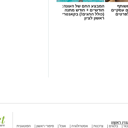
שותף
המבצע החם של העונה:
ם עסקיים
חודשיים + חודש מתנה
לפרטים
(כולל החגים!) בקאנטרי
ראשון לציון
קידו?
רישיון מטעם מועצת שמאי המקרקעין
במסלול הכשרה תובעני הכולל
זין ראשון
מחות מעשית. תפקידו של השמאי הוא
אי
בלוגים
צרכנות
אסטרולוגיה
אוכל
סיפורי ראשון
הפוטוגנית