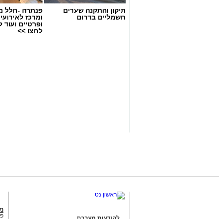
תיקון והתקנה שערים
פנתרה -חלל מ
חשמליים בדרום
ומרכז לאירועי
ופרטיים ועוד 
לחצו >>
קרדיט תמונה בוסט מדיה
מהו שמאי מקרקעין ומה תפ
שמאי מקרקעין הוא בעל מקצוע המחזיק ב
שבמשרד המשפטים, לאחר שעמד בהצלחה 
מג
לימודים, בחינות מקצועיות מחמירות והת
פנ
להודעות מערכת