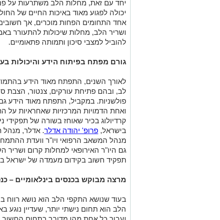
יחד עם זאת, מחלות הלב משתרעות על פנ
יכולה לפגוע מאוד באיכות החיים של החולה
אחד התחומים הפחות מוכרים, אך חשובים
ושריר הלב, מחלות שיכולות להתעורר באמצ
להוביל למצבי סיכון ותמותה פתאומיים.
גורם מפתח בפיתוח הידע והיכולות בע
לאורך השנים, התפתח מאוד הידע בהתמודד
לב, ובהם פתיחת עורקים, צנטור, הצבת סטנ
פולשניות. במקביל, התפתח מאוד הידע גם
ואחת הדמויות המרכזיות שאחראיות על הת
קרדיולוג בכיר שאוחז בשורה של תפקידי ניה
בישראל,
פרופ' יהודה אדלר
. אדלר, מנהל 
מנהל המשאב הרפואי ויו"ר וועדת ההתמחו
גם היו"ר האירופאי למחלות קרום ושריר הל
תפקיד חשוב בקידום מעמדה של ישראל בענ
מרצה מבוקש בכנסים בינלאומיים – כנ
בעוד שנושא התקפי הלב הוא נושא רווח ב
הלב הוא תחום נישתי יותר, שעדיין נוגע 
ועבור כל אחת מהן מדובר בתחום החשוב ביו