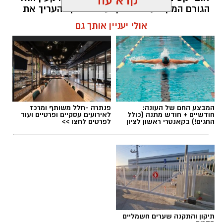
קרא עוד
הגורם המקצועי המוסמך על פי חוק להעריך את
שווי של נכסי מקרקעין, והוא זה שמעניק לכם את
אולי יעניין אותך גם
הביטחון לקבל החלטות מבוססות, שקולות
ובטוחות.
תוכן שיווקי / 09:49 05.08.26
המבצע החם של העונה:
פנתרה -חלל משותף ומרכז
חודשיים + חודש מתנה (כולל
לאירועים עסקיים ופרטיים ועוד
החגים!) בקאנטרי ראשון לציון
לפרטים לחצו >>
תגים:
שמאי מקרקעין
תיקון והתקנה שערים חשמליים