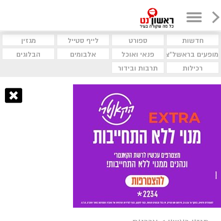
חדשות
ספורט
לייף סטייל
מגזין
מופעים בראשל"צ
פנאי ואוכל
אלבומים
הבלוגים
רכילות
תרבות ובידור