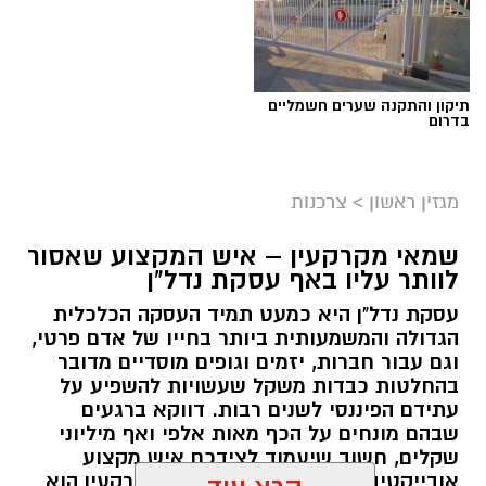
תיקון והתקנה שערים חשמליים
בדרום
מגזין ראשון
>
צרכנות
שמאי מקרקעין – איש המקצוע שאסור
לוותר עליו באף עסקת נדל"ן
עסקת נדל"ן היא כמעט תמיד העסקה הכלכלית
הגדולה והמשמעותית ביותר בחייו של אדם פרטי,
וגם עבור חברות, יזמים וגופים מוסדיים מדובר
בהחלטות כבדות משקל שעשויות להשפיע על
עתידם הפיננסי לשנים רבות. דווקא ברגעים
שבהם מונחים על הכף מאות אלפי ואף מיליוני
שקלים, חשוב שיעמוד לצידכם איש מקצוע
אובייקטיבי, מוסמך ומנוסה. שמאי מקרקעין הוא