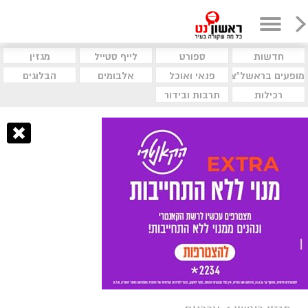
חדשות
ספורט
לייף סטייל
מגזין
מופעים בראשל"צ
פנאי ואוכל
אלבומים
הבלוגים
רכילות
תרבות ובידור