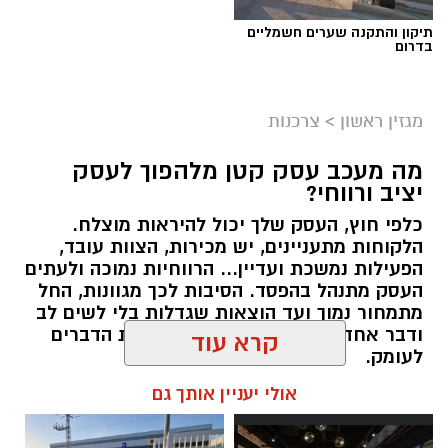
תיקון והתקנה שערים חשמליים
בדרום
מגזין ראשון
>
צרכנות
מה מעכב עסק קטן מלהפוך לעסק
יציב ורווחי?
כלפי חוץ, העסק שלך יכול להיראות מוצלח.
קרדיט תמונה בוסט מדיה
הלקוחות מתעניינים, יש מכירות, הצוות עובד,
הפעילות נמשכת ועדיין... הרווחיות נמוכה ולעתים
העסק מתנהל בהפסד. הסיבות לכך מגוונות, החל
מהו שמאי מקרקעין ומה תפקידו?
מתמחור נמוך ועד הוצאות שגדלות בלי לשים לב
ודבר אחד בטוח, הגיע הזמן לבחון את הדברים
שמאי מקרקעין הוא בעל מקצוע המחזיק ברישיון
לעומק.
מטעם מועצת שמאי המקרקעין שבמשרד
קרא עוד
המשפטים, לאחר שעמד בהצלחה במסלול הכשרה
תוכן שיווקי / 10:57 27.07.26
תובעני הכולל לימודים, בחינות מקצועיות מחמירות
אולי יעניין אותך גם