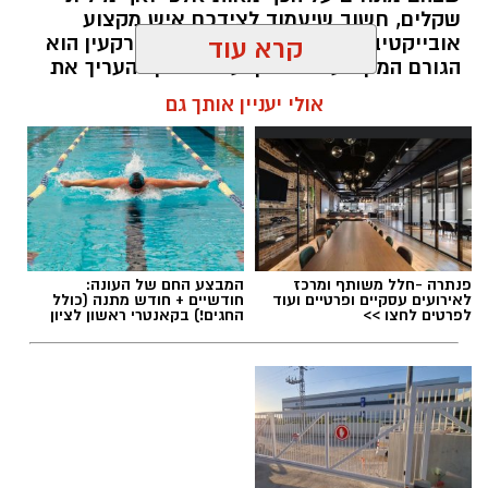
שקלים, חשוב שיעמוד לצידכם איש מקצוע
אובייקטיבי, מוסמך ומנוסה. שמאי מקרקעין הוא
קרא עוד
הגורם המקצועי המוסמך על פי חוק להעריך את
שווי של נכסי מקרקעין, והוא זה שמעניק לכם את
אולי יעניין אותך גם
הביטחון לקבל החלטות מבוססות, שקולות
ובטוחות.
תוכן שיווקי / 09:49 05.08.26
פנתרה -חלל משותף ומרכז
המבצע החם של העונה:
לאירועים עסקיים ופרטיים ועוד
חודשיים + חודש מתנה (כולל
לפרטים לחצו >>
החגים!) בקאנטרי ראשון לציון
תגים:
שמאי מקרקעין