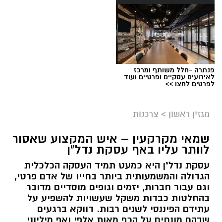
פנתרה -חלל משותף ומרכז
לאירועים עסקיים ופרטיים ועוד
לפרטים לחצו >>
מגזין ראשון
>
צרכנות
שמאי מקרקעין – איש המקצוע שאסור
לוותר עליו באף עסקת נדל"ן
עסקת נדל"ן היא כמעט תמיד העסקה הכלכלית
הגדולה והמשמעותית ביותר בחייו של אדם פרטי,
וגם עבור חברות, יזמים וגופים מוסדיים מדובר
בהחלטות כבדות משקל שעשויות להשפיע על
עתידם הפיננסי לשנים רבות. דווקא ברגעים
שבהם מונחים על הכף מאות אלפי ואף מיליוני