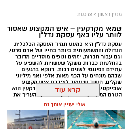
מגזין ראשון
>
צרכנות
שמאי מקרקעין – איש המקצוע שאסור
לוותר עליו באף עסקת נדל"ן
עסקת נדל"ן היא כמעט תמיד העסקה הכלכלית
הגדולה והמשמעותית ביותר בחייו של אדם פרטי,
וגם עבור חברות, יזמים וגופים מוסדיים מדובר
בהחלטות כבדות משקל שעשויות להשפיע על
עתידם הפיננסי לשנים רבות. דווקא ברגעים
שבהם מונחים על הכף מאות אלפי ואף מיליוני
שקלים, חשוב שיעמוד לצידכם איש מקצוע
אובייקטיבי, מוסמך ומנוסה. שמאי מקרקעין הוא
קרא עוד
הגורם המקצועי המוסמך על פי חוק להעריך את
שווי של נכסי מקרקעין, והוא זה שמעניק לכם את
אולי יעניין אותך גם
הביטחון לקבל החלטות מבוססות, שקולות
ובטוחות.
תוכן שיווקי / 09:49 05.08.26