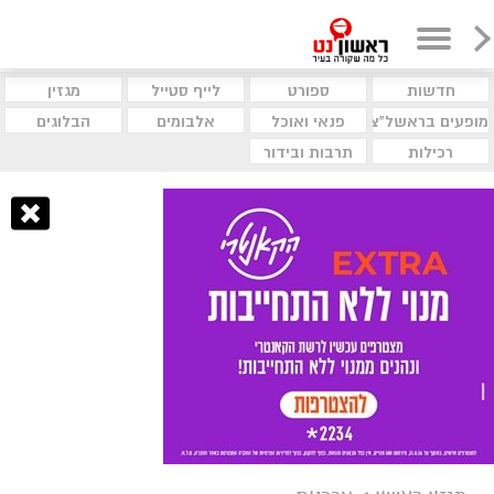
חדשות
ספורט
לייף סטייל
מגזין
מופעים בראשל"צ
פנאי ואוכל
אלבומים
הבלוגים
רכילות
תרבות ובידור