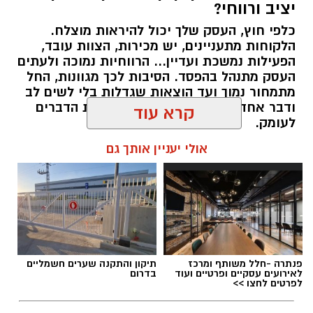
יציב ורווחי?
כלפי חוץ, העסק שלך יכול להיראות מוצלח.
קרדיט תמונה בוסט מדיה
הלקוחות מתעניינים, יש מכירות, הצוות עובד,
הפעילות נמשכת ועדיין... הרווחיות נמוכה ולעתים
העסק מתנהל בהפסד. הסיבות לכך מגוונות, החל
מהו שמאי מקרקעין ומה תפקידו?
מתמחור נמוך ועד הוצאות שגדלות בלי לשים לב
ודבר אחד בטוח, הגיע הזמן לבחון את הדברים
שמאי מקרקעין הוא בעל מקצוע המחזיק ברישיון
לעומק.
מטעם מועצת שמאי המקרקעין שבמשרד
קרא עוד
המשפטים, לאחר שעמד בהצלחה במסלול הכשרה
תוכן שיווקי / 10:57 27.07.26
תובעני הכולל לימודים, בחינות מקצועיות מחמירות
אולי יעניין אותך גם
והתמחות מעשית. תפקידו של השמאי הוא לקבוע
את שוויו של נכס באופן אובייקטיבי ובלתי תלוי, תוך
בחינה מעמיקה של מצבו התכנוני, המשפטי והפיזי
של הנכס, ניתוח עסקאות השוואה שבוצעו בסביבה
תגים:
יועץ עסקי
ובדיקת מכלול הנתונים המשפיעים על השווי –
מזכויות בנייה בלתי מנוצלות, דרך חריגות בנייה
פנתרה -חלל משותף ומרכז
תיקון והתקנה שערים חשמליים
לא תמיד קל לזהות לבד מה לא עובד היטב.
לאירועים עסקיים ופרטיים ועוד
בדרום
וליקויים ועד מגבלות רישום ושעבודים.
לפרטים לחצו >>