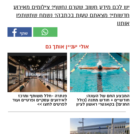
יש לכם מידע חשוב שטרם נחשף? צילומים מאירוע
חדשותי? מצאתם טעות בכתבה? נשמח שתשתפו
אותנו
אולי יעניין אותך גם
המבצע החם של העונה:
פנתרה -חלל משותף ומרכז
חודשיים + חודש מתנה (כולל
לאירועים עסקיים ופרטיים ועוד
החגים!) בקאנטרי ראשון לציון
לפרטים לחצו >>