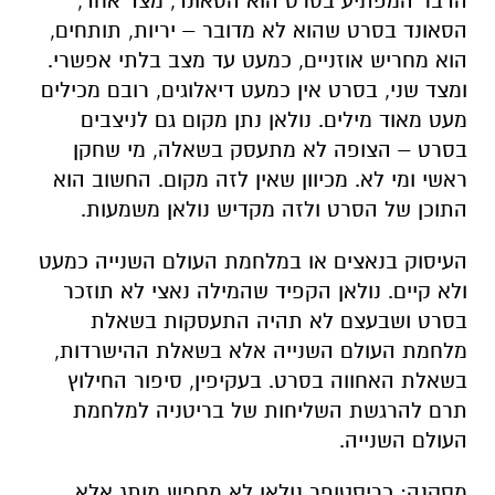
הדבר המפתיע בסרט הוא הסאונד, מצד אחד,
הסאונד בסרט שהוא לא מדובר – יריות, תותחים,
הוא מחריש אוזניים, כמעט עד מצב בלתי אפשרי.
ומצד שני, בסרט אין כמעט דיאלוגים, רובם מכילים
מעט מאוד מילים. נולאן נתן מקום גם לניצבים
בסרט – הצופה לא מתעסק בשאלה, מי שחקן
ראשי ומי לא. מכיוון שאין לזה מקום. החשוב הוא
התוכן של הסרט ולזה מקדיש נולאן משמעות.
העיסוק בנאצים או במלחמת העולם השנייה כמעט
ולא קיים. נולאן הקפיד שהמילה נאצי לא תוזכר
בסרט ושבעצם לא תהיה התעסקות בשאלת
מלחמת העולם השנייה אלא בשאלת ההישרדות,
בשאלת האחווה בסרט. בעקיפין, סיפור החילוץ
תרם להרגשת השליחות של בריטניה למלחמת
העולם השנייה.
מסקנה: כריסטופר נולאן לא מחפש מותג אלא