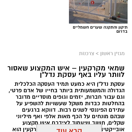
תיקון והתקנה שערים חשמליים
בדרום
מגזין ראשון
>
צרכנות
שמאי מקרקעין – איש המקצוע שאסור
לוותר עליו באף עסקת נדל"ן
עסקת נדל"ן היא כמעט תמיד העסקה הכלכלית
הגדולה והמשמעותית ביותר בחייו של אדם פרטי,
וגם עבור חברות, יזמים וגופים מוסדיים מדובר
בהחלטות כבדות משקל שעשויות להשפיע על
עתידם הפיננסי לשנים רבות. דווקא ברגעים
שבהם מונחים על הכף מאות אלפי ואף מיליוני
שקלים, חשוב שיעמוד לצידכם איש מקצוע
אובייקטיבי, מוסמך ומנוסה. שמאי מקרקעין הוא
קרא עוד