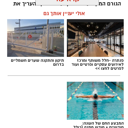
הגורם המקצועי המוסמך על פי חוק להעריך את
שווי של נכסי מקרקעין, והוא זה שמעניק לכם את
אולי יעניין אותך גם
הביטחון לקבל החלטות מבוססות, שקולות
ובטוחות.
תוכן שיווקי / 09:49 05.08.26
פנתרה -חלל משותף ומרכז
תיקון והתקנה שערים חשמליים
לאירועים עסקיים ופרטיים ועוד
בדרום
לפרטים לחצו >>
תגים:
שמאי מקרקעין
המבצע החם של העונה:
חודשיים + חודש מתנה (כולל