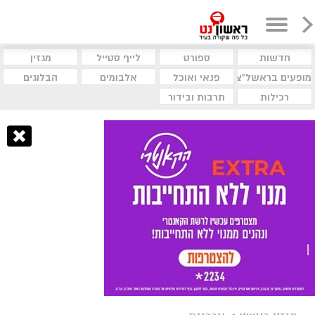
חדשות
ספורט
לייף סטייל
מגזין
מופעים בראשל"צ
פנאי ואוכל
אלבומים
הבלוגים
רכילות
תרבות ובידור