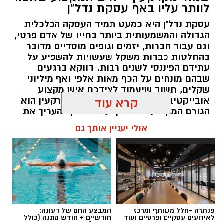
לוותר עליו באף עסקת נדל"ן
עסקת נדל"ן היא כמעט תמיד העסקה הכלכלית
הגדולה והמשמעותית ביותר בחייו של אדם פרטי,
וגם עבור חברות, יזמים וגופים מוסדיים מדובר
בהחלטות כבדות משקל שעשויות להשפיע על
עתידם הפיננסי לשנים רבות. דווקא ברגעים
שבהם מונחים על הכף מאות אלפי ואף מיליוני
שקלים, חשוב שיעמוד לצידכם איש מקצוע
אובייקטיבי, מוסמך ומנוסה. שמאי מקרקעין הוא
קרא עוד
הגורם המקצועי המוסמך על פי חוק להעריך את
שווי של נכסי מקרקעין, והוא זה שמעניק לכם את
אולי יעניין אותך גם
הביטחון לקבל החלטות מבוססות, שקולות
ובטוחות.
תוכן שיווקי / 09:49 05.08.26
פנתרה -חלל משותף ומרכז
המבצע החם של העונה:
לאירועים עסקיים ופרטיים ועוד
חודשיים + חודש מתנה (כולל