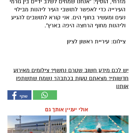
מזרחי, הוסיף: "אנחנו שמחים לשלב ידיים בין גורמי
העירייה כדי לאפשר לתושבי העיר ליהנות מבילוי
נעים ומעשיר בחוף הים. אני קורא לתושבים להגיע
וליהנות מחוף הרחצה היפה בארץ".
צילום: עיריית ראשון לציון
יש לכם מידע חשוב שטרם נחשף? צילומים מאירוע
חדשותי? מצאתם טעות בכתבה? נשמח שתשתפו
אותנו
אולי יעניין אותך גם