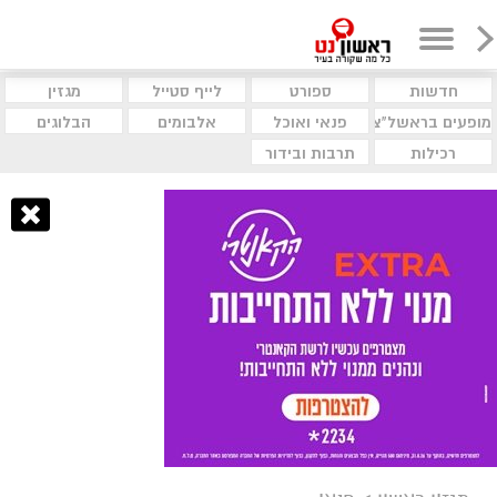
חדשות
ספורט
לייף סטייל
מגזין
מופעים בראשל"צ
פנאי ואוכל
אלבומים
הבלוגים
רכילות
תרבות ובידור