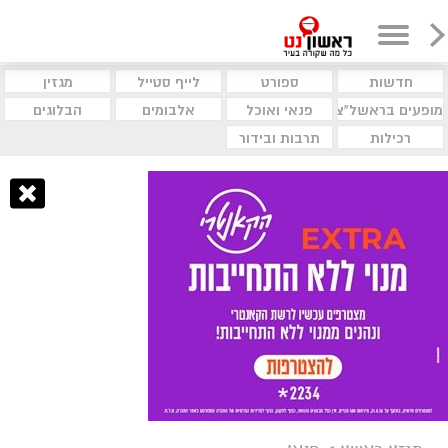
חדשות
ספורט
לייף סטייל
מגזין
מופעים בראשל"צ
פנאי ואוכל
אלבומים
הבלוגים
רכילות
תרבות ובידור