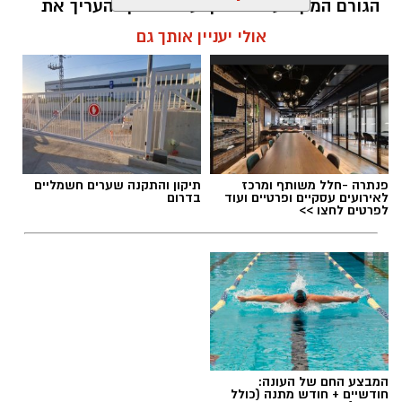
הגורם המקצועי המוסמך על פי חוק להעריך את
שווי של נכסי מקרקעין, והוא זה שמעניק לכם את
אולי יעניין אותך גם
הביטחון לקבל החלטות מבוססות, שקולות
ובטוחות.
תוכן שיווקי / 09:49 05.08.26
פנתרה -חלל משותף ומרכז
תיקון והתקנה שערים חשמליים
לאירועים עסקיים ופרטיים ועוד
בדרום
לפרטים לחצו >>
תגים:
שמאי מקרקעין
המבצע החם של העונה:
חודשיים + חודש מתנה (כולל