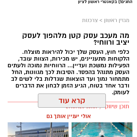
החגים!) בקאנטרי ראשון לציון
מגזין ראשון
>
צרכנות
מה מעכב עסק קטן מלהפוך לעסק
יציב ורווחי?
כלפי חוץ, העסק שלך יכול להיראות מוצלח.
קרדיט תמונה בוסט מדיה
הלקוחות מתעניינים, יש מכירות, הצוות עובד,
הפעילות נמשכת ועדיין... הרווחיות נמוכה ולעתים
העסק מתנהל בהפסד. הסיבות לכך מגוונות, החל
מהו שמאי מקרקעין ומה תפקידו?
מתמחור נמוך ועד הוצאות שגדלות בלי לשים לב
ודבר אחד בטוח, הגיע הזמן לבחון את הדברים
שמאי מקרקעין הוא בעל מקצוע המחזיק ברישיון
לעומק.
מטעם מועצת שמאי המקרקעין שבמשרד
קרא עוד
המשפטים, לאחר שעמד בהצלחה במסלול הכשרה
תוכן שיווקי / 10:57 27.07.26
תובעני הכולל לימודים, בחינות מקצועיות מחמירות
אולי יעניין אותך גם
והתמחות מעשית. תפקידו של השמאי הוא לקבוע
את שוויו של נכס באופן אובייקטיבי ובלתי תלוי, תוך