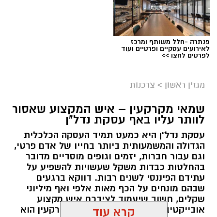
פנתרה -חלל משותף ומרכז
לאירועים עסקיים ופרטיים ועוד
לפרטים לחצו >>
מגזין ראשון
>
צרכנות
שמאי מקרקעין – איש המקצוע שאסור
לוותר עליו באף עסקת נדל"ן
עסקת נדל"ן היא כמעט תמיד העסקה הכלכלית
הגדולה והמשמעותית ביותר בחייו של אדם פרטי,
וגם עבור חברות, יזמים וגופים מוסדיים מדובר
בהחלטות כבדות משקל שעשויות להשפיע על
עתידם הפיננסי לשנים רבות. דווקא ברגעים
שבהם מונחים על הכף מאות אלפי ואף מיליוני
שקלים, חשוב שיעמוד לצידכם איש מקצוע
אובייקטיבי, מוסמך ומנוסה. שמאי מקרקעין הוא
קרא עוד