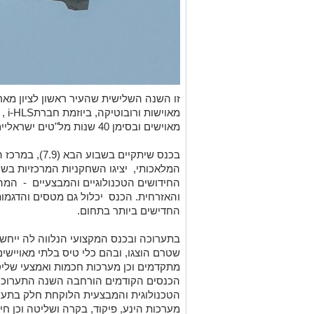
זו השנה השלישית שהעיר ראשון לציון מא
מאוי
מאוישים ובסימן 40 שנות מל"טים ישראליים.
בכנס שיתקיים בש
המלאכותי, יציגו השחקניות המרכזיות בש
החידושים הטכנולוגיים והמבצעיים - המה
והאזרחית. הכנס יכלול גם מטסים והדגמות
החדישים ביותר בתחום.
בתערוכה ובכנס המקצועי הנלווה לה ייחשפ
שטרם הוצגו, ובהם כלי טיס בלתי מאויישים
מתקדמים וכן מערכות חכמות ואמצעי שליט
הכנסים הקודמים הורחבה השנה התערוכה
הטכנולוגית והמבצעית הלוקחת חלק בתעשייה
מערכות הינע, פיקוד, בקרה ושליטה וכן חי