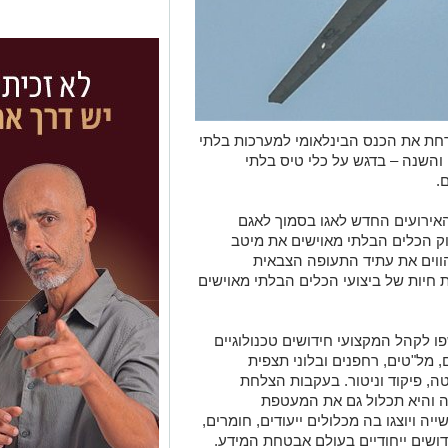
רחת את הכנס הבינלאומי למערכות בלתי
שות ורובוטיקה, ביוזמת חברתi-HLS , והשנה – בדגש על כלי טיס בלתי
בוע הבא (7.9), במרכז האירועים החדש לאגו בסמוך לאגם
וק הכלים הבלתי מאוישים את מיטב
ווים את עתיד התעופה הצבאית
 חיות של ביצועי הכלים הבלתי מאוישים
ו לקהל המקצועי חידושים טכנולוגיים
, מל"טים, רחפנים ובלוני תצפית
ה, פיקוד וניטור. בעקבות הצלחת
 והיא תכלול גם את המעטפת
 ויוצגו בה מכלולים ייעודים, חומרים,
דושים ייחודיים בעולם אבטחת המידע.