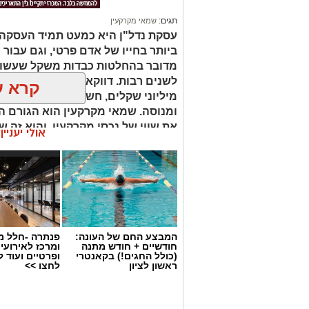
תגים:
שמאי מקרקעין
עסקת נדל"ן היא כמעט תמיד העסקה
ביותר בחייו של אדם פרטי, וגם עבור 
מדובר בהחלטות כבדות משקל שעשויו
לשנים רבות. דווקא ברגעים שבהם מו
קרא ע
מיליוני שקלים, חשוב שיעמוד לצידכם
ומנוסה. שמאי מקרקעין הוא הגורם ה
את שווי של נכסי מקרקעין, והוא זה 
אולי יעניי
החלטות מבוססות, שקולות ובטוחות.
המבצע החם של העונה:
פנתרה -חלל מ
חודשיים + חודש מתנה
ומרכז לאירועי
(כולל החגים!) בקאנטרי
ופרטיים ועוד 
ראשון לציון
לחצו >>