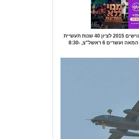
הסלון האווירי השנתי לכלים בלתי מאוישים 2015 לציון 40 שנות תעשיית
המל"טים הישראלית מרכז לאגו, רח' המאה ועשרים 6 ראשל"צ, 8:30-