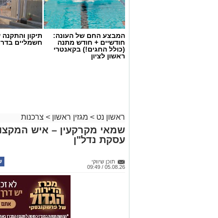
המבצע החם של העונה:
תיקון והתקנה 
חודשיים + חודש מתנה
חשמליים בדרו
(כולל החגים!) בקאנטרי
ראשון לציון
ראשון נט
>
מגזין ראשון
>
צרכנות
שמאי מקרקעין – איש המקצוע
עסקת נדל"ן
תוכן שיווקי
05.08.26 / 09:49