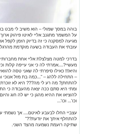
בוהה במסך שמולי – הוא משיב לי מבט בו
על המשמר מתגנב אליי לאיטו פיהוק ארוך ו
מגיעה למסקנה כי זה בדיוק הזמן לקפל את 
עזבתי את העבודה בשעה מוקדמת מהרגלי 
בדרכי למטה מצלצלת אליי אחת מחברותיי ה
מעשיי?....אמרתי לה כי אני עייפה קלות ו
והיא!!! כאילו סיפרתי לה שאני טסה להווא
– התחילה ללהג – "...כמה בת מזל אנוכי ו
ומתי היא סתם ככה יצאה מהעבודה כי התח
להוציאו את ההיא מהגן כי יש לה חוג והי
וכו'... וכו'...
עצביי החלו לבעבע לאיטם.... אך נשמתי עמ
להתחלף איתך את יודעת??"
שתיקה רועמת נשמעה מהצד השני.