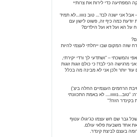
ה המפתיעה כדי לירות את צרותיי
בל אני ישנה לבד... טוב נוווו...לא תמיד
 יודעת כמה כיף זה, פשוט לישון עם
 על הא ועל דא ועל הילדים?
ם?
ח שזה המקום שבו ייחלתי לעצמי להיות
י והמשכתי – "ושתדעי לך ורדי יקירתי,
 מרגישה הכי לבד! כי כולם זוגות זוגות
וד יותר ולכן אני לא מבינה מה בכלל
סיבת הרחמים העצמיים החלה ביצ')
"טוב...נווווו.... לא באמת התכוונתי
 בקינדר הזה?"
שכל גבר שם חש עצמו כג'יגולו עטוף
את אחד משבעת פלאי עולם.
דומה בעצם לביצת קינדר.