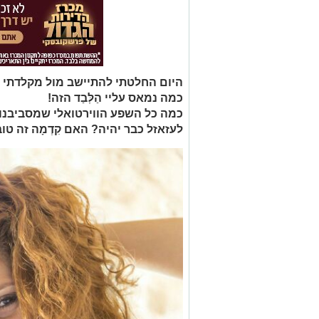
היום החלטתי להתיישב מול מקלדתי ה
כמה נמאס עליי הַלְּבַד הזה!
כמה כל השפע הווירטואלי שמסביבנו מ
לעזאזל כבר יהיה? האם קִדְמָה זה ט