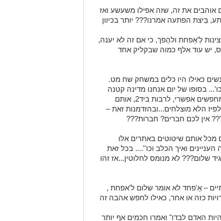
 אוהבים את זה, שזה אפילו משעשע ואז
בֵּיצת הפתעה אמרנו??? יותר בכיוון
ת לְ'אַפחת ולהֶפך, כי אם זה לא יענה,
חס, יש עוד אלף כמוה שבקליק אחד
שים כאילו היו כלים במשחק שח מט.
 וכו'... בסופו של יום אנחנו מדינה קטנה
ויוצא כי כולם למעשה נמצאים בכל מאגר מחפשים אפשרי, לרבות ביד2, אותם
לפיז הלא מוצלחים...ובהזדמנות זאת –
?? אין לכם חברים? חברות???
ם מכל אותם שיטוטים באתרים אלו
עניינים ואיך הכלב וכו''.... בכל זאת
יד שלום??? לא מנומס לחלוטין...אז זהו
ם – אָ'פחד לא אומר שלום ל'אפחת ,
ויות כזה או אחר, כאילו לחפש אהבה זה
יות האדם לבדו" ואמרו חכמים אף יותר