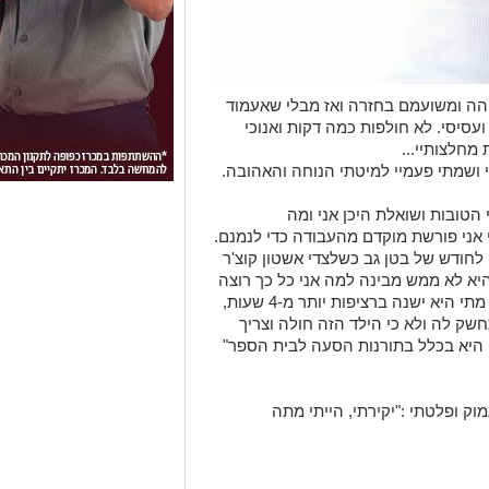
הה ומשועמם בחזרה ואז מבלי שאעמוד
עסיסי. לא חולפות כמה דקות ואנוכי
מחלצותיי...
ושמתי פעמיי למיטתי הנוחה והאהובה.
טובות ושואלת היכן אני ומה
כי אני פורשת מוקדם מהעבודה כדי לנמנם.
י לחודש של בטן גב כשלצדי אשטון קוצ'ר
היא לא ממש מבינה למה אני כל כך רוצה
להתחתן? מה רע לי מה??? היא לא זוכרת מתי היא ישנה ברציפות יותר מ-4 שעות,
שק לה ולא כי הילד הזה חולה וצריך
ום היא בכלל בתורנות הסעה לבית הספר"
וק ופלטתי :"יקירתי, הייתי מתה