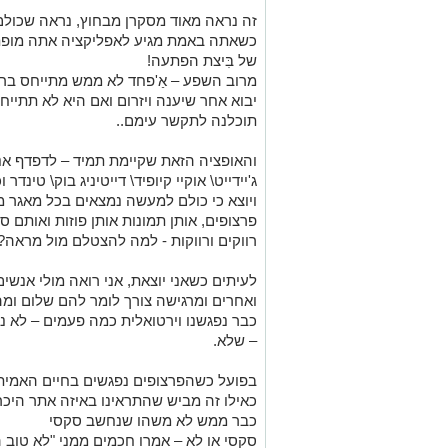
זה נראה מאוד מסקרן מבחוץ, נראה שכולם
כשאתה באמת מגיע לאפליקציה אתה מופתע, 
של בִּיצת הפתעה!
מרוב השפע – אַ'פחד לא ממש מתייחס ברצינו
יבוא אחר שיענה ויזרום ואם היא לא תתיי
תוכלנה לתקשר עימם..
והאופציה הזאת שקיימת תמיד – לדפדף אנ
ג'יידייט\ אוקיי קיופיד\ דייטיניג בוק\ טינדר
פרצופים, אותן תמונות אותן פוזות ואותם ס
רווקים ורווקות - למה להצטלם מול מראה?
לעיתים כשאני יוצאת, אני רואה מולי אנשי
ואחרים ומרגישה צורך לומר להם שלום ומה ה
כבר נפגשנו וירטואלית כמה פעמים – לא נג
– שלא.
בפועל כשהפרצופים נפגשים בחיים האמיתיי
כאילו זה מביש שהתראינו באיזה אתר היכר
כבר ממש לא משהו שנחשב סקסי
סקסי או לא – אמרו חכמים ממני "לא טוב ה