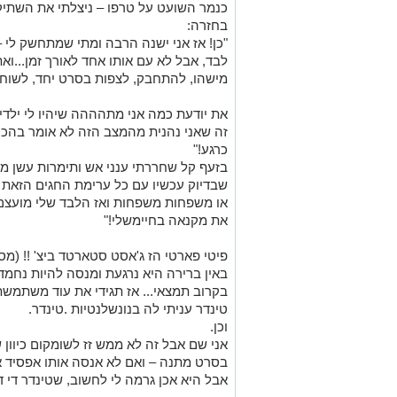
כנמר השועט על טרפו – ניצלתי את השתיק
בחזרה:
"כן! אז אני ישנה הרבה ומתי שמתחשק לי – א
לבד, אבל לא עם אותו אחד לאורך זמן...ואת
מישהו, להתחבק, לצפות בסרט יחד, לשוחח
את יודעת כמה אני מתהההה שיהיו לי ילדי
זה שאני נהנית מהמצב הזה לא אומר בהכר
כרגע!"
בזעף קל שחררתי ענני אש ותימרות עשן מאפ
שבדיוק עכשיו עם כל ערימת החגים הזאת אני
או משפחות משפחות ואז הלבד שלי מועצם ע
את מקנאה בחיימשלי!"
פיטי פארטי הז ג'אסט סטארטד ביצ' !! (מ
באין ברירה היא נרגעת ומנסה להיות נחמדה: 
בקרוב תמצאי... אז תגידי את עוד משתמשת
טינדר עניתי לה בנונשלנטיות .טינדר.
וכן.
אני שם אבל זה לא ממש זז לשומקום כיוון 
בסרט מתנה – ואם לא אנסה אותו אפסיד 
אבל היא אכן גרמה לי לחשוב, שטינדר די 