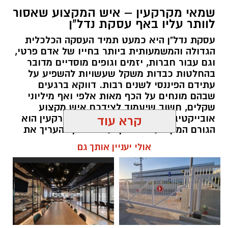
שמאי מקרקעין – איש המקצוע שאסור
לוותר עליו באף עסקת נדל"ן
עסקת נדל"ן היא כמעט תמיד העסקה הכלכלית
הגדולה והמשמעותית ביותר בחייו של אדם פרטי,
וגם עבור חברות, יזמים וגופים מוסדיים מדובר
בהחלטות כבדות משקל שעשויות להשפיע על
עתידם הפיננסי לשנים רבות. דווקא ברגעים
שבהם מונחים על הכף מאות אלפי ואף מיליוני
שקלים, חשוב שיעמוד לצידכם איש מקצוע
אובייקטיבי, מוסמך ומנוסה. שמאי מקרקעין הוא
קרא עוד
הגורם המקצועי המוסמך על פי חוק להעריך את
שווי של נכסי מקרקעין, והוא זה שמעניק לכם את
אולי יעניין אותך גם
הביטחון לקבל החלטות מבוססות, שקולות
ובטוחות.
תוכן שיווקי / 09:49 05.08.26