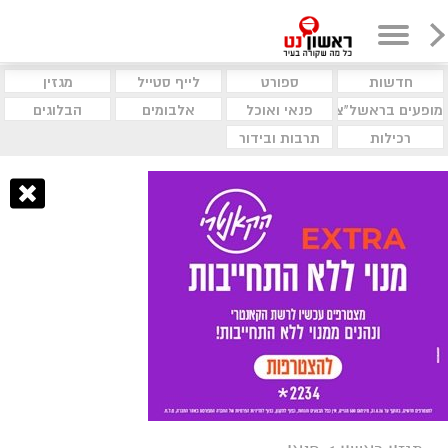
חדשות
ספורט
לייף סטייל
מגזין
מופעים בראשל"צ
פנאי ואוכל
אלבומים
הבלוגים
רכילות
תרבות ובידור