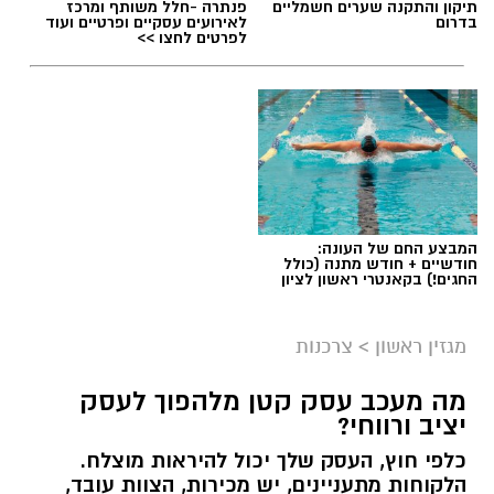
תיקון והתקנה שערים חשמליים
פנתרה -חלל משותף ומרכז
בדרום
לאירועים עסקיים ופרטיים ועוד
לפרטים לחצו >>
תגים:
שמאי מקרקעין
המבצע החם של העונה:
חודשיים + חודש מתנה (כולל
החגים!) בקאנטרי ראשון לציון
מגזין ראשון
>
צרכנות
מה מעכב עסק קטן מלהפוך לעסק
יציב ורווחי?
כלפי חוץ, העסק שלך יכול להיראות מוצלח.
קרדיט תמונה בוסט מדיה
הלקוחות מתעניינים, יש מכירות, הצוות עובד,