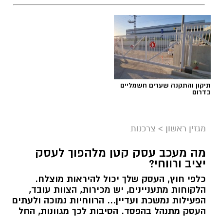
תגים:
שמאי מקרקעין
תיקון והתקנה שערים חשמליים
בדרום
מגזין ראשון
>
צרכנות
מה מעכב עסק קטן מלהפוך לעסק
יציב ורווחי?
כלפי חוץ, העסק שלך יכול להיראות מוצלח.
קרדיט תמונה בוסט מדיה
הלקוחות מתעניינים, יש מכירות, הצוות עובד,
הפעילות נמשכת ועדיין... הרווחיות נמוכה ולעתים
העסק מתנהל בהפסד. הסיבות לכך מגוונות, החל
מהו שמאי מקרקעין ומה תפקידו?