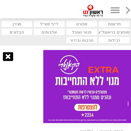
חדשות
ספורט
לייף סטייל
מגזין
מופעים בראשל"צ
פנאי ואוכל
אלבומים
הבלוגים
רכילות
תרבות ובידור