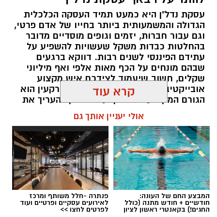
עסקת נדל"ן היא כמעט תמיד העסקה הכלכלית
הגדולה והמשמעותית ביותר בחייו של אדם פרטי,
וגם עבור חברות, יזמים וגופים מוסדיים מדובר
בהחלטות כבדות משקל שעשויות להשפיע על
עתידם הפיננסי לשנים רבות. דווקא ברגעים
שבהם מונחים על הכף מאות אלפי ואף מיליוני
שקלים, חשוב שיעמוד לצידכם איש מקצוע
אובייקטיבי, מוסמך ומנוסה. שמאי מקרקעין הוא
קרא עוד
הגורם המקצועי המוסמך על פי חוק להעריך את
שווי של נכסי מקרקעין, והוא זה שמעניק לכם את
אולי יעניין אותך גם
הביטחון לקבל החלטות מבוססות, שקולות
ובטוחות.
תוכן שיווקי / 09:49 05.08.26
המבצע החם של העונה:
פנתרה -חלל משותף ומרכז
חודשיים + חודש מתנה (כולל
לאירועים עסקיים ופרטיים ועוד
החגים!) בקאנטרי ראשון לציון
לפרטים לחצו >>