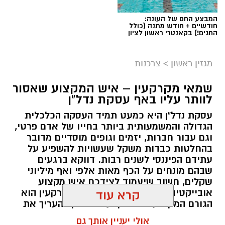
המבצע החם של העונה:
חודשיים + חודש מתנה (כולל
החגים!) בקאנטרי ראשון לציון
מגזין ראשון
>
צרכנות
שמאי מקרקעין – איש המקצוע שאסור
לוותר עליו באף עסקת נדל"ן
עסקת נדל"ן היא כמעט תמיד העסקה הכלכלית
הגדולה והמשמעותית ביותר בחייו של אדם פרטי,
וגם עבור חברות, יזמים וגופים מוסדיים מדובר
בהחלטות כבדות משקל שעשויות להשפיע על
עתידם הפיננסי לשנים רבות. דווקא ברגעים
שבהם מונחים על הכף מאות אלפי ואף מיליוני
שקלים, חשוב שיעמוד לצידכם איש מקצוע
אובייקטיבי, מוסמך ומנוסה. שמאי מקרקעין הוא
קרא עוד
הגורם המקצועי המוסמך על פי חוק להעריך את
שווי של נכסי מקרקעין, והוא זה שמעניק לכם את
אולי יעניין אותך גם