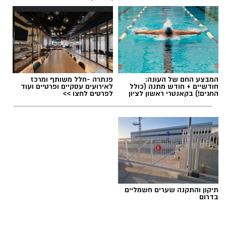
הביטחון לקבל החלטות מבוססות, שקולות
ובטוחות.
תוכן שיווקי / 09:49 05.08.26
המבצע החם של העונה:
פנתרה -חלל משותף ומרכז
חודשיים + חודש מתנה (כולל
לאירועים עסקיים ופרטיים ועוד
החגים!) בקאנטרי ראשון לציון
לפרטים לחצו >>
תגים:
שמאי מקרקעין
תיקון והתקנה שערים חשמליים
בדרום