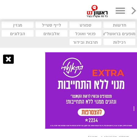
חדשות
ספורט
לייף סטייל
מגזין
מופעים בראשל"צ
פנאי ואוכל
אלבומים
הבלוגים
רכילות
תרבות ובידור