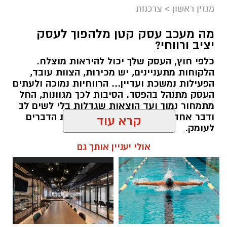
מגזין ראשון
>
צרכנות
מה מעכב עסק קטן מלהפוך לעסק
יציב ורווחי?
כלפי חוץ, העסק שלך יכול להיראות מוצלח.
קרדיט תמונה בוסט מדיה
הלקוחות מתעניינים, יש מכירות, הצוות עובד,
הפעילות נמשכת ועדיין... הרווחיות נמוכה ולעתים
העסק מתנהל בהפסד. הסיבות לכך מגוונות, החל
מהו שמאי מקרקעין ומה תפקידו?
מתמחור נמוך ועד הוצאות שגדלות בלי לשים לב
ודבר אחד בטוח, הגיע הזמן לבחון את הדברים
שמאי מקרקעין הוא בעל מקצוע המחזיק ברישיון
לעומק.
מטעם מועצת שמאי המקרקעין שבמשרד
קרא עוד
המשפטים, לאחר שעמד בהצלחה במסלול הכשרה
תוכן שיווקי / 10:57 27.07.26
תובעני הכולל לימודים, בחינות מקצועיות מחמירות
אולי יעניין אותך גם
והתמחות מעשית. תפקידו של השמאי הוא לקבוע
את שוויו של נכס באופן אובייקטיבי ובלתי תלוי, תוך
בחינה מעמיקה של מצבו התכנוני, המשפטי והפיזי
של הנכס, ניתוח עסקאות השוואה שבוצעו בסביבה