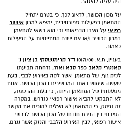
היה עליה להיזהר.
על מכון הכושר, לדאוג לכך, כי בטרם יתחיל
המתאמן בפעילות ספורטיבית, ימציא למכון
אישור
רפואי
על מצבו הבריאותי וכי הוא רשאי להתאמן
במכון הכושר ו/או אם ישנם הסתייגויות על הפעילות
כאמור.
בעניין, ת.א. 10171/00
ד"ר קרימנשסקי בן ציון נ'
קאנטרי קלאב כפר סבא ואח',
נדחתה תביעתו
לנזק גוף, של מתאמן, אשר לקה באירוע לבבי, בעת
שעשה שימוש באחד המכשירים במכון הכושר. אחת
מטענותיו של המתאמן הייתה, כי בעת ההרשמה,
לא התבקש להביא אישור רפואי כנדרש. במקרה
זה נפסק, כי המתאמן לא הצליח להוכיח את הקשר
הסיבתי בין הפרת חובתו של מכון הכושר לדרוש
אישור רפואי, לבין האירוע הלבבי והנזק אשר נגרם.