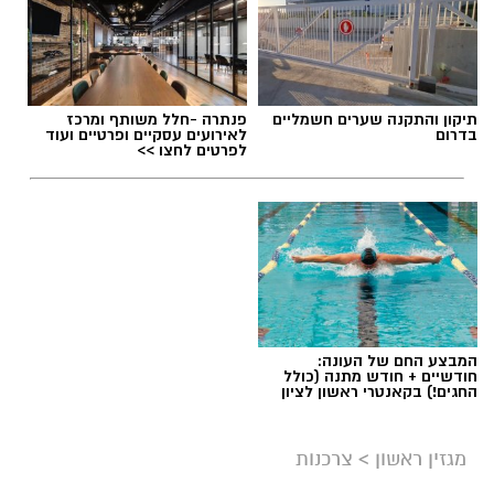
תוכן שיווקי / 09:49 05.08.26
תיקון והתקנה שערים חשמליים
פנתרה -חלל משותף ומרכז
בדרום
לאירועים עסקיים ופרטיים ועוד
לפרטים לחצו >>
תגים:
שמאי מקרקעין
המבצע החם של העונה:
חודשיים + חודש מתנה (כולל
החגים!) בקאנטרי ראשון לציון
מגזין ראשון
>
צרכנות