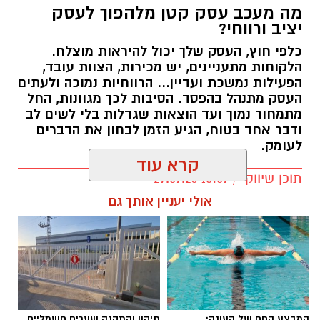
מה מעכב עסק קטן מלהפוך לעסק
יציב ורווחי?
כלפי חוץ, העסק שלך יכול להיראות מוצלח.
קרדיט תמונה בוסט מדיה
הלקוחות מתעניינים, יש מכירות, הצוות עובד,
הפעילות נמשכת ועדיין... הרווחיות נמוכה ולעתים
העסק מתנהל בהפסד. הסיבות לכך מגוונות, החל
מהו שמאי מקרקעין ומה תפקידו?
מתמחור נמוך ועד הוצאות שגדלות בלי לשים לב
ודבר אחד בטוח, הגיע הזמן לבחון את הדברים
שמאי מקרקעין הוא בעל מקצוע המחזיק ברישיון
לעומק.
מטעם מועצת שמאי המקרקעין שבמשרד
קרא עוד
המשפטים, לאחר שעמד בהצלחה במסלול הכשרה
תוכן שיווקי / 10:57 27.07.26
תובעני הכולל לימודים, בחינות מקצועיות מחמירות
אולי יעניין אותך גם
והתמחות מעשית. תפקידו של השמאי הוא לקבוע
את שוויו של נכס באופן אובייקטיבי ובלתי תלוי, תוך
בחינה מעמיקה של מצבו התכנוני, המשפטי והפיזי
של הנכס, ניתוח עסקאות השוואה שבוצעו בסביבה
תגים:
יועץ עסקי
ובדיקת מכלול הנתונים המשפיעים על השווי –
מזכויות בנייה בלתי מנוצלות, דרך חריגות בנייה
המבצע החם של העונה:
תיקון והתקנה שערים חשמליים