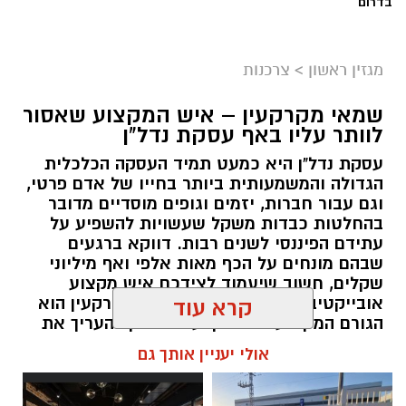
בדרום
מגזין ראשון
>
צרכנות
שמאי מקרקעין – איש המקצוע שאסור
לוותר עליו באף עסקת נדל"ן
עסקת נדל"ן היא כמעט תמיד העסקה הכלכלית
הגדולה והמשמעותית ביותר בחייו של אדם פרטי,
וגם עבור חברות, יזמים וגופים מוסדיים מדובר
בהחלטות כבדות משקל שעשויות להשפיע על
עתידם הפיננסי לשנים רבות. דווקא ברגעים
שבהם מונחים על הכף מאות אלפי ואף מיליוני
שקלים, חשוב שיעמוד לצידכם איש מקצוע
אובייקטיבי, מוסמך ומנוסה. שמאי מקרקעין הוא
קרא עוד
הגורם המקצועי המוסמך על פי חוק להעריך את
שווי של נכסי מקרקעין, והוא זה שמעניק לכם את
אולי יעניין אותך גם
הביטחון לקבל החלטות מבוססות, שקולות
ובטוחות.