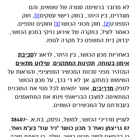
לא מדובר ברשימה סגורה של נושאים, והם
מוגדרים, בין היתר, בחוק רישוי עסקים
[1]
, חוק
הספורט
[2]
, חוק מכוני הכושר
[3]
וחוקים נוספים.
כאמור לעיל, במקרה של אירוע נזיקי במכון הכושר,
יבדוק בית המשפט כל מקרה לגופו.
באחריות מכון הכושר, בין היתר, לדאוג ל
סביבת
אימון בטוחה
,
תקינות המתקנים
,
שילוט מתאים
המזהיר מפני סכנות המכשיר הספציפי, והוראות על
השימוש במתקן. אך לא די בכך, על מכון הכושר
לספק
מדריכים
, אשר יתאימו לכל מנוי את התוכנית
המתאימה למצבו הבריאותי וינחו את המתאמנים
בעבודתם על המכשירים השונים.
לעניין מדריכי הכושר, למשל, נפסק, ב
ת.א.
38407-
07 גריצמן ואח' נ' מכון כושר "ניר עוז" בע"מ ואח'
,
כי בהתאם לחוק מכוני כושר, עולה, כי קיימת חובה