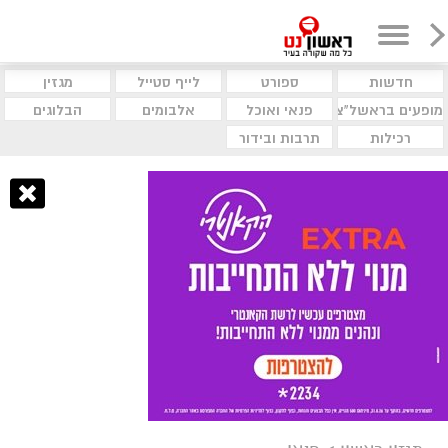
חדשות
ספורט
לייף סטייל
מגזין
מופעים בראשל"צ
פנאי ואוכל
אלבומים
הבלוגים
רכילות
תרבות ובידור