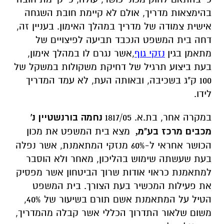
בהימצאות מדריך, אולם לא קיימת חובת השגחה
אישית צמודה של מדריך במהלך האימון. בעניין זה,
דחה בית המשפט הנכבד תביעה לפיצויים של
מתאמן בגין
נזקי גוף
,
אשר נגרם לו במהלך אימון,
בעת ביצוע תרגיל של דחיקת משקולות במשקל של
100 ק"ג בשכיבה, ובאותה העת, לא עמד המדריך
לידו.
במקרה אחר, בת.א. 1817/05
נחמה בורנשטיין נ'
מכבים מרכז בע"מ
מצא בית המשפט את מכון
,
הכושר אחראי ל-60% מנזקי המתאמנת, אשר נפלה
בעת שעשתה שימוש בהליכון, מאחר ולא הוסבר
למתאמנת כראוי אודות שרוך הביטחון אשר מפסיק
את פעילות המכשיר בעת הצורך. בית המשפט
הטיל על המתאמנת אשם תורם בשיעור של 40%,
משום שלאור התדרוך הכללי אשר קבלה מהמדריך,