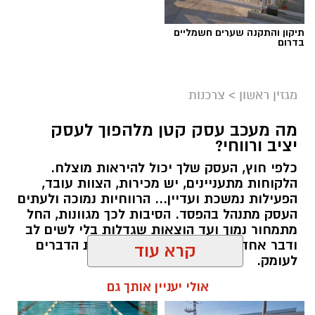
תיקון והתקנה שערים חשמליים
בדרום
מגזין ראשון
>
צרכנות
מה מעכב עסק קטן מלהפוך לעסק
יציב ורווחי?
כלפי חוץ, העסק שלך יכול להיראות מוצלח.
קרדיט תמונה בוסט מדיה
הלקוחות מתעניינים, יש מכירות, הצוות עובד,
הפעילות נמשכת ועדיין... הרווחיות נמוכה ולעתים
העסק מתנהל בהפסד. הסיבות לכך מגוונות, החל
מהו שמאי מקרקעין ומה תפקידו?
מתמחור נמוך ועד הוצאות שגדלות בלי לשים לב
ודבר אחד בטוח, הגיע הזמן לבחון את הדברים
שמאי מקרקעין הוא בעל מקצוע המחזיק ברישיון
לעומק.
מטעם מועצת שמאי המקרקעין שבמשרד
קרא עוד
המשפטים, לאחר שעמד בהצלחה במסלול הכשרה
תוכן שיווקי / 10:57 27.07.26
תובעני הכולל לימודים, בחינות מקצועיות מחמירות