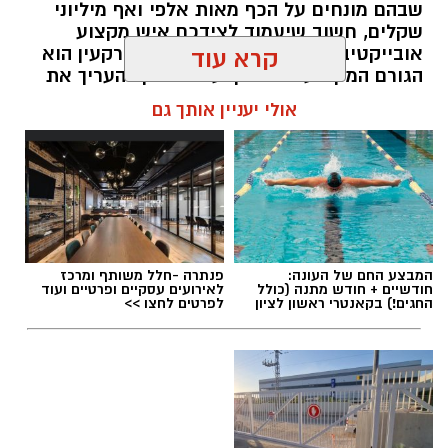
שבהם מונחים על הכף מאות אלפי ואף מיליוני
שקלים, חשוב שיעמוד לצידכם איש מקצוע
אובייקטיבי, מוסמך ומנוסה. שמאי מקרקעין הוא
קרא עוד
הגורם המקצועי המוסמך על פי חוק להעריך את
שווי של נכסי מקרקעין, והוא זה שמעניק לכם את
אולי יעניין אותך גם
הביטחון לקבל החלטות מבוססות, שקולות
ובטוחות.
תוכן שיווקי / 09:49 05.08.26
המבצע החם של העונה:
פנתרה -חלל משותף ומרכז
חודשיים + חודש מתנה (כולל
לאירועים עסקיים ופרטיים ועוד
החגים!) בקאנטרי ראשון לציון
לפרטים לחצו >>
תגים:
שמאי מקרקעין