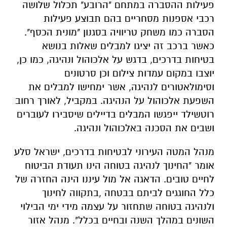
פעילות ההסברה במתחם "הרובע" תכלול שלושה
רכבי אספנות מסחריים בהם תבוצע פעילות
הסברה כמו משחק טריוויה בסגנון "מונית הכסף".
כאשר ברכב זה יציגו למבלים שאלות בנושא
בטיחות בדרכים, בדגש על אלכוהול ונהיגה, כמו כן,
יוצבו במקום עמדות צילום וכן סרטונים
וסימולאטורים לנהיגה, אשר ימחישו למבלים את
השפעת אלכוהול על הנהיגה. במקביל, לאורך רחוב
רוטשילד ייפגשו המבלים בדיילים שיסבירו לעוברים
ושבים את הסכנה באלכוהול ונהיגה.
מנהל המטה העירוני לבטיחות בדרכים, ישראל סלע
אומר "החינוך לנהיגה בטוחה הינו תעודת הביטוח
לחיים טובים. הדאגה אל מול עיננו הינה החזרה של
כלל החוגגים לביתם בבטחה ,בתקווה לחינוך
ולנהיגה בטוחה שתחזור על עצמה מידי ימי הבילוי
השונים במהלך השנה ובחיים בכלל". מנהל אזור