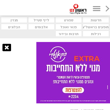
חדשות
ספורט
לייף סטייל
מגזין
מופעים בראשל"צ
פנאי ואוכל
אלבומים
הבלוגים
רכילות
תרבות ובידור