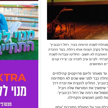
ב-19 בדצמבר 2012, נפטרה מנהלת לשכת הרווחה בעיר, רחל ריבנוביץ'
דול בקרב הצוות אותו ניהלה, בצד ההכרה
 האוהבת לא תשוב- החליטו עובדות לשכת
רתי- לקיים ערב לזכרה ובו יציירו קווים
רים המרגשים.
עד מאוחר וליזום פרויקטים קהילתיים
החלה כבר לפני שש שנים לא הסתיימה
נוביץ', החליט להנציח את זכרה דרך
 שימשיך את המורשת שלה ויוביל
סמל את רוחה של רחל רבינוביץ'-
ות למען האנשים והקהילה.
לת גונר על הפעלת התוכנית "עסק