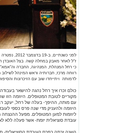
לפני כשנתיים, 
ז"ל לאחר מאבק במחלה קשה. בצל האובדן הג
כי רחל המנהלת, המנהיגה, החברה וה"אמא"
רווחה מרכז, חברותיה וראש המינהל לשילוב חב
לדמותה ויתייחדו שוב עם הזיכרונות והסיפו
כולם זכרו איך רחל נהגה להישאר בעבודה 
מקוריים לטובת המטופלים. היוזמה הזו ש
עם מותה, ההיפך- בעלה של רחל, יעקב רבי
היוזמה ולהעניק מדי שנה פרס כספי לעובד
ליוזמות למען המטופלים. מפעל ההנצחה מ
עובדת סוציאלית יזמת- אשר פעלה ללא לא
השנה זכתה בפרס העובדת הסוציאלית- תכ