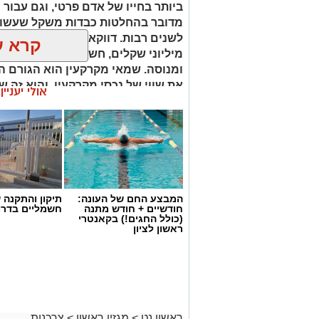
ביותר בחייו של אדם פרטי, וגם עבור 
מדובר בהחלטות כבדות משקל שעשויו
לשנים רבות. דווקא ברגעים שבהם מו
קרא ע
מיליוני שקלים, חשוב שיעמוד לצידכם
ומנוסה. שמאי מקרקעין הוא הגורם ה
את שווי של נכסי מקרקעין, והוא זה 
אולי יעניי
החלטות מבוססות, שקולות ובטוחות.
המבצע החם של העונה:
תיקון והתקנה 
חודשיים + חודש מתנה
חשמליים בדרו
(כולל החגים!) בקאנטרי
ראשון לציון
ראשון נט
>
מגזין ראשון
>
צרכנות