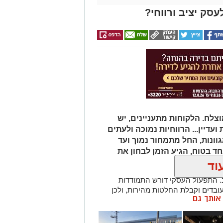
סק יציב ורווחי?
קידו?
רישיון מטעם מועצת שמאי המקרקעין
במסלול הכשרה תובעני הכולל
וצלח. הלקוחות מתעניינים, יש
מחות מעשית. תפקידו של השמאי הוא
עדיין... הרווחיות נמוכה ולעתים
 ובלתי תלוי, תוך בחינה מעמיקה של מצבו
 עסקאות השוואה שבוצעו בסביבה
ונות, החל מתמחור נמוך ועד
 – מזכויות בנייה בלתי מנוצלות, דרך
ד בטוח, הגיע הזמן לבחון את
שעבודים.
וד
. התפעול העסקי דורש התמודדות
עובדים וקבלת החלטות מהירות, ולכן
שמאי מקרקעין?
ן אותך גם
שוב לבדוק את המספרים, את הפעילות
ם רבות, הדרך לעשות זאת היא בעזרת
 המשמעותיים ביותר בחיים: לפני רכישת
מוכחות לעסקים דומים לשלך, שיוכל