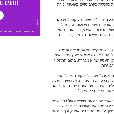
 כלכלית בקרב נשים מעוטות יכולת
בתוכנית שנמשכת כשנה וחצי משתתפות בכל מחזור 24 נשים הזקוקות להעצמה
שוריה, נטיותיה ויכולותיה. במהלך
זוק הביטחון האישי, הרצאות בנושאי
ת תחילת הפעילות העסקית, הדרכות
 חודש מתקיים מפגש מליאה ומפגש
 הם למעשה מפגשי ייעוץ עסקי ואימון
י העסק שהיא מנהלת. בתום התהליך
בוגרות.
,
אמר: "מעבר לתפקיד הניהולי אותו
ית בכל רמ"ח איבריה, מקצועית, בעלת
ליה. הפרויקטים אותם ייסדה הם צוואה
זמות נפלאות לקהילה."
, אשר הכירה את עשייתה של רחל שנים
רה והפכה את משרדה לבית ראשון
יוך על פני הסובבים אותה, וכך היה גם