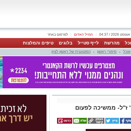
|
המייל האדום
|
לפרסום באתר
כל
מהרשת
לייף סטייל
בלוגים
טיפים והמלצות
אוכל
סיפורי ראשון
הפוטוגנית של ראשון לציון
|
|
' ז"ל- ממשיכה לפעום