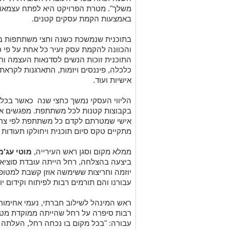
משלך". מטרת הפרויקט היא לפתח עצמאות
באמצעות הקמת עסקים קטנים.
והכוונה להקמת עסק זעיר כל אחת על פי כי
התוכנית זוכות הנשים לסדנאות העצמה וחי
כלכלה, פיננסים ויזמות, התארגנות לקרא
אישיות ועוד.
הליווי העסקי נמשך כחצי שנה כאשר בכל
בקבוצות קטנות לכל משתתפת. מפגשים אלו
אישי שמטרתם לקדם כל משתתפת לפי צרכ
מתקיים טקס סיום תוכנית ויחולקו תעודות ל
ממלא מקום וסגן ראש העירייה,
מוטי עג'מי
ביצעה בהצלחה, רחל הייתה עובדת סוציאל
יוזמה וחריצות ששימשה אוזן קשבת למטופ
עבורנו והם תורמים רבות לפיתוח וקידום יו
ראש המינהל לשילוב חברתי, נעמי אחימור
רבות סיפרה על רחל שהייתה ממוקדת מט
עבורה: "בכל מקום בו נכחה רחל, העלתה ח