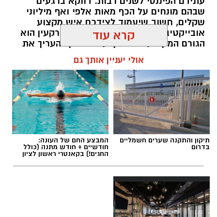
עתידם הפיננסי לשנים רבות. דווקא ברגעים
שבהם מונחים על הכף מאות אלפי ואף מיליוני
שקלים, חשוב שיעמוד לצידכם איש מקצוע
אובייקטיבי, מוסמך ומנוסה. שמאי מקרקעין הוא
קרא עוד
הגורם המקצועי המוסמך על פי חוק להעריך את
שווי של נכסי מקרקעין, והוא זה שמעניק לכם את
אולי יעניין אותך גם
הביטחון לקבל החלטות מבוססות, שקולות
ובטוחות.
תוכן שיווקי / 09:49 05.08.26
תיקון והתקנה שערים חשמליים
המבצע החם של העונה:
בדרום
חודשיים + חודש מתנה (כולל
החגים!) בקאנטרי ראשון לציון
תגים:
שמאי מקרקעין