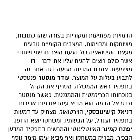
הדמויות מפתיעות ומקוריות בצורה שהן כתובות,
משוחקות ומבוימות. המצבים הקומיים נובעים
מעצם הסיטואציה של הגעת מוצר חדשני וייחודי
אשר כולם רוצים 'להניח עליו את ידם' - דו
משמעית. צמרת המדינה מגיעה בזה אחר זה
לתבוע בעלות על המוצר.
עודד מנסטר
פנטסטי
בתפקיד ראש הממשלה, מטריף את הקהל
בנוכחותו הכריזמטית והממגנטת. כאשר מנסטר
נכנס אל הבמה הוא מביא עימו אנרגיות אדירות.
דניאל קישינובסקי
, הוירטואוז, מצחיק עד דמעות
בתפקיד הגנרל, על הבעותיו, ומשחקו יוצא הדופן.
יפתח קמינר
האינטליגנטי והמרשים בתפקיד המדען
הבכיר, מבריק במשחקו ואף מביא עימו מימד נוסף