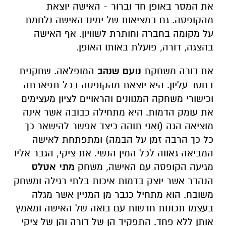
את המסר באופן חד וברור - האישה יוצאת
מהקופסה. גם במציאות של ימינו האישה נלחמת
על מקומה בחברה וחותרת לשוויון. אף האישה
בהצגה, דורה, פועלת באותו האופן.
את דורה משחקת
נועם שנהב
המופלאה. שחקנית
בחסד עליון. היא יוצאת מהקופסה בכל תפארתה
וכישורי משחקה המגוונים והראויים לציון מעצימים
את עומק הדמות. היא מתחילה כבובה אשר אינה
מוציאה הגה (ואני תוהה כיצד אפשר להישאר כך
כל כך הרבה זמן על הבמה) ומתפתחת לאישה
המביאה גאווה לכל המין הנשי. את ציקי, הגבר אליו
מגיעה הקופסה עם האישה, משחק
מתי אטלס
הנהדר אשר יוצק בדמות איכות בלתי רגילה ומשחק
משובח. הוא מתחיל כגבר מן המניין אשר מגלה
בעצמו תכונות חדשות עם בואה של האישה ומאמץ
אותן ללא פחד. התפקיד הן של דורה והן של ציקי