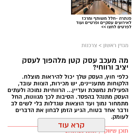
פנתרה -חלל משותף ומרכז
לאירועים עסקיים ופרטיים ועוד
לפרטים לחצו >>
מגזין ראשון
>
צרכנות
מה מעכב עסק קטן מלהפוך לעסק
יציב ורווחי?
כלפי חוץ, העסק שלך יכול להיראות מוצלח.
קרדיט תמונה בוסט מדיה
הלקוחות מתעניינים, יש מכירות, הצוות עובד,
הפעילות נמשכת ועדיין... הרווחיות נמוכה ולעתים
העסק מתנהל בהפסד. הסיבות לכך מגוונות, החל
מהו שמאי מקרקעין ומה תפקידו?
מתמחור נמוך ועד הוצאות שגדלות בלי לשים לב
ודבר אחד בטוח, הגיע הזמן לבחון את הדברים
שמאי מקרקעין הוא בעל מקצוע המחזיק ברישיון
לעומק.
מטעם מועצת שמאי המקרקעין שבמשרד
קרא עוד
המשפטים, לאחר שעמד בהצלחה במסלול הכשרה
תוכן שיווקי / 10:57 27.07.26