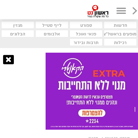
חדשות
ספורט
לייף סטייל
מגזין
מופעים בראשל"צ
פנאי ואוכל
אלבומים
הבלוגים
רכילות
תרבות ובידור