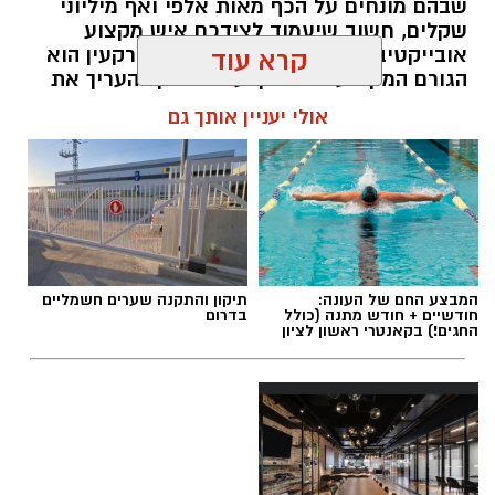
שבהם מונחים על הכף מאות אלפי ואף מיליוני
שקלים, חשוב שיעמוד לצידכם איש מקצוע
אובייקטיבי, מוסמך ומנוסה. שמאי מקרקעין הוא
קרא עוד
הגורם המקצועי המוסמך על פי חוק להעריך את
שווי של נכסי מקרקעין, והוא זה שמעניק לכם את
אולי יעניין אותך גם
הביטחון לקבל החלטות מבוססות, שקולות
ובטוחות.
תוכן שיווקי / 09:49 05.08.26
המבצע החם של העונה:
תיקון והתקנה שערים חשמליים
חודשיים + חודש מתנה (כולל
בדרום
החגים!) בקאנטרי ראשון לציון
תגים:
שמאי מקרקעין