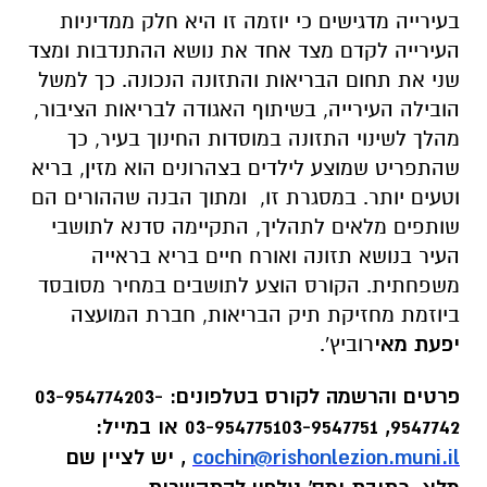
בעירייה מדגישים כי יוזמה זו היא חלק ממדיניות
העירייה לקדם מצד אחד את נושא ההתנדבות ומצד
שני את תחום הבריאות והתזונה הנכונה. כך למשל
הובילה העירייה, בשיתוף האגודה לבריאות הציבור,
מהלך לשינוי התזונה במוסדות החינוך בעיר, כך
שהתפריט שמוצע לילדים בצהרונים הוא מזין, בריא
וטעים יותר. במסגרת זו, ומתוך הבנה שההורים הם
שותפים מלאים לתהליך, התקיימה סדנא לתושבי
העיר בנושא תזונה ואורח חיים בריא בראייה
משפחתית. הקורס הוצע לתושבים במחיר מסובסד
ביוזמת מחזיקת תיק הבריאות, חברת המועצה
יפעת מאי
רוביץ'.
פרטים והרשמה לקורס בטלפונים: 03-954774203-
9547742, 03-954775103-9547751 או במייל:
cochin@rishonlezion.muni.il
, יש לציין שם