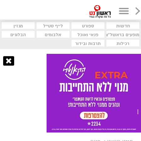
חדשות
ספורט
לייף סטייל
מגזין
מופעים בראשל"צ
פנאי ואוכל
אלבומים
הבלוגים
רכילות
תרבות ובידור