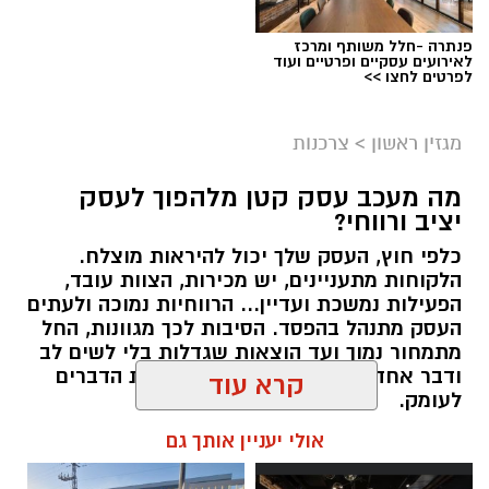
פנתרה -חלל משותף ומרכז
לאירועים עסקיים ופרטיים ועוד
לפרטים לחצו >>
מגזין ראשון
>
צרכנות
מה מעכב עסק קטן מלהפוך לעסק
יציב ורווחי?
כלפי חוץ, העסק שלך יכול להיראות מוצלח.
קרדיט תמונה בוסט מדיה
הלקוחות מתעניינים, יש מכירות, הצוות עובד,
הפעילות נמשכת ועדיין... הרווחיות נמוכה ולעתים
העסק מתנהל בהפסד. הסיבות לכך מגוונות, החל
מהו שמאי מקרקעין ומה תפקידו?
מתמחור נמוך ועד הוצאות שגדלות בלי לשים לב
ודבר אחד בטוח, הגיע הזמן לבחון את הדברים
שמאי מקרקעין הוא בעל מקצוע המחזיק ברישיון
לעומק.
מטעם מועצת שמאי המקרקעין שבמשרד
קרא עוד
המשפטים, לאחר שעמד בהצלחה במסלול הכשרה
תוכן שיווקי / 10:57 27.07.26
תובעני הכולל לימודים, בחינות מקצועיות מחמירות
אולי יעניין אותך גם