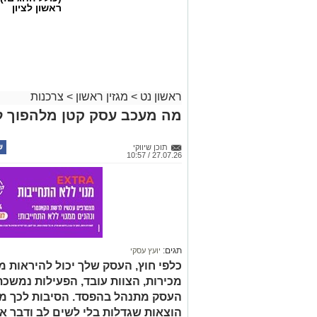
ראשון לציון
ראשון נט
>
מגזין ראשון
>
צרכנות
מה מעכב עסק קטן מלהפוך לע
תוכן שיווקי
27.07.26 / 10:57
קרדיט תמונה בוסט מדיה
מהו שמאי מקרקעין ומה תפ
שמאי מקרקעין הוא בעל מקצוע המחזיק ב
תגים:
יועץ עסקי
שבמשרד המשפטים, לאחר שעמד בהצלחה 
כלפי חוץ, העסק שלך יכול להיראות מ
לימודים, בחינות מקצועיות מחמירות והת
מכירות, הצוות עובד, הפעילות נמשכת ו
לקבוע את שוויו של נכס באופן אובייקטיבי
התכנוני, המשפטי והפיזי של הנכס, ניתוח
העסק מתנהל בהפסד. הסיבות לכך מגו
ובדיקת מכלול הנתונים המשפיעים על השווי
הוצאות שגדלות בלי לשים לב ודבר אח