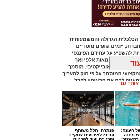
 הכלכלית הגדולה והמשמעותית
חברות, יזמים וגופים מוסדיים
ת להשפיע על עתידם הפיננסי
נחים על הכף מאות אלפי ואף
וד
 איש מקצוע אובייקטיבי, מוסמך
מקצועי המוסמך על פי חוק להעריך
שמעניק לכם את הביטחון לקבל
ן אותך גם
 העונה:
פנתרה -חלל משותף
דש מתנה
ומרכז לאירועים עסקיים
 בקאנטרי
ופרטיים ועוד לפרטים