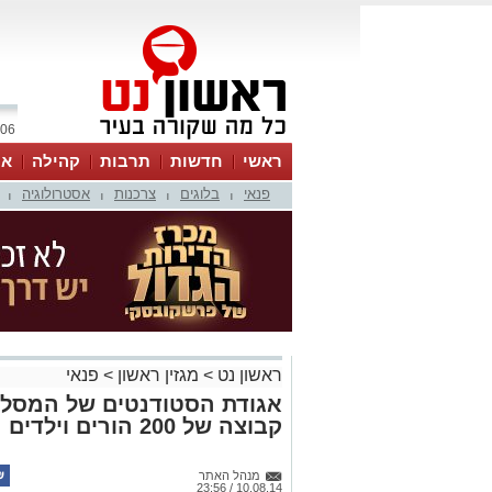
06 אוגוסט 2026 / 09:45
ראשי
חדשות
תרבות
קהילה
או
פנאי
בלוגים
צרכנות
אסטרולוגיה
|
|
|
|
ראשון נט
>
מגזין ראשון
>
פנאי
אגודת הסטודנטים של המסלו
קבוצה של 200 הורים וילדים מעוטף עזה ליום כיף
מנהל האתר
10.08.14 / 23:56