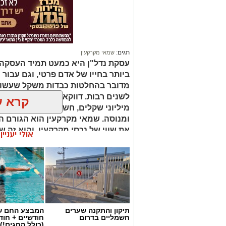
תגים:
שמאי מקרקעין
עסקת נדל"ן היא כמעט תמיד העסקה
ביותר בחייו של אדם פרטי, וגם עבור 
מדובר בהחלטות כבדות משקל שעשויו
לשנים רבות. דווקא ברגעים שבהם מו
קרא ע
מיליוני שקלים, חשוב שיעמוד לצידכם
ומנוסה. שמאי מקרקעין הוא הגורם ה
את שווי של נכסי מקרקעין, והוא זה 
אולי יעניי
החלטות מבוססות, שקולות ובטוחות.
תיקון והתקנה שערים
המבצע החם של
חשמליים בדרום
חודשיים + חו
(כולל החגים!)