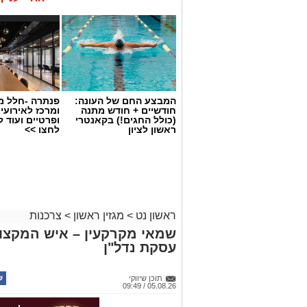
המבצע החם של העונה:
פנתרה -חלל מ
חודשיים + חודש מתנה
ומרכז לאירועי
(כולל החגים!) בקאנטרי
ופרטיים ועוד 
ראשון לציון
לחצו >>
ראשון נט
>
מגזין ראשון
>
צרכנות
שמאי מקרקעין – איש המקצוע
עסקת נדל"ן
תוכן שיווקי
05.08.26 / 09:49