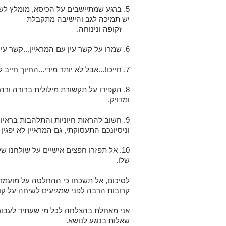
5. ברגע שמתיישבים על הכיסא, מומלץ ל
יש תמיכה לגב והישיבה מתקבלת
זקופה ונינוחה.
6. שמרו על קשר עין עם המראיין...קשר עין מראה על קשב והתעניינות.
7. חייכו!...אבל לא יותר מידי...החיוך חייב להיות טבעי ונעים, לא מתוח ומלאכותי.
8. הקפידו על תקשורת מילולית ברורה ורהו
ומדויק.
9. חשוב להראות חיוניות והתלהבות בראי
וניסיונכם התעסוקתי, גם המראיין לא יפגין
10. אל תפזרו חפצים אישיים על שולחנו ש
שלו.
לסיכום, אל תשכחו כי ההחלטה על מועמדו
קרובות הרבה לפני שמגיעים לשיחה על קור
אני מאחלת בהצלחה לכל מי שעתיד לעבור 
שאלות בנוגע לנושא.