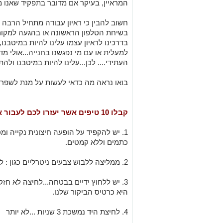
המראיין, בעיקר אם מדובר בתפקיד שאנו מא
חשוב להבין כי ראיון עבודה מתחיל הרבה לפ
בשיחת הטלפון הראשונה או בהגעה למקום הפ
בדרכינו לראיון עצמו עלינו להיות במיטבנו,
למעלית או עם מי נפגשנו בחנייה...אולי מד
העתידי.... לכן...עלינו להיות במיטבנו ול
בואו נראה מה כדאי לעשות על מנת לשפר א
קבלו 10 טיפים אשר יעזרו לכם לעבור את הראיון בשלום ובהצלחה:
1. יש להקפיד על הופעה חיצונית נקייה ומ
כתמים וללא קמטים.
2. ממליצה ללבוש צבעים ניטרליים כגון : לבן, שחור ואפור
3. יש ללחוץ ידיים בבטחה...לחיצה לא חזקה
היא כרטיס הביקור שלנו.
4. לחיצת היד נמשכת 3 שניות ...לא יותר