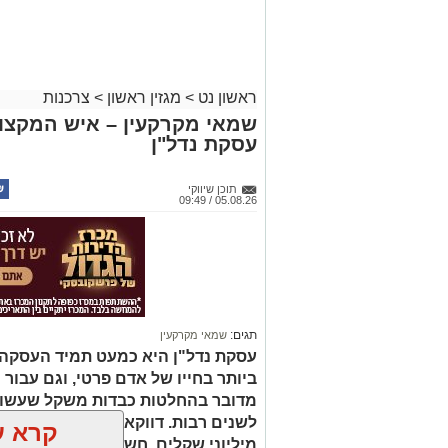
ראשון נט
>
מגזין ראשון
>
צרכנות
שמאי מקרקעין – איש המקצוע
עסקת נדל"ן
תוכן שיווקי
05.08.26 / 09:49
תגים:
שמאי מקרקעין
עסקת נדל"ן היא כמעט תמיד העסקה
ביותר בחייו של אדם פרטי, וגם עבור 
מדובר בהחלטות כבדות משקל שעשויו
לשנים רבות. דווקא ברגעים שבהם מו
קרא ע
מיליוני שקלים, חשוב שיעמוד לצידכם