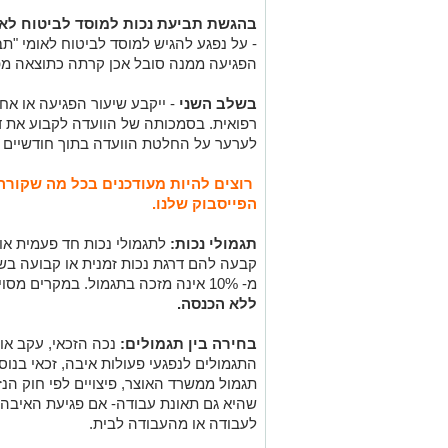
בהגשת תביעת נכות למוסד לביטוח לא
- על נפגע להגיש למוסד לביטוח לאומי "
הפגיעה ממנה סובל אכן קרתה כתוצאה מפ
בשלב השני
- ייקבע שיעור הפגיעה או אח
רפואית. בסמכותה של הוועדה לקבוע את דר
לערער על החלטת הוועדה בתוך חודשיים ב
רוצים להיות מעודכנים בכל מה שקורה
הפייסבוק שלנו.
תגמולי נכות:
לתגמולי נכות חד פעמית או 
מ- 10% אינה מזכה בתגמול. במקרים מסויימים ניתנים
ללא הכנסה.
בחירה בין תגמולים:
נכה הזכאי, עקב אות
התגמולים לנפגעי פעולות איבה, זכאי בנו
תגמול ממשרד האוצר, פיצויים לפי חוק הנז
שהיא גם תאונת עבודה- אם פגיעת האיבה
לעבודה או מהעבודה לבית.