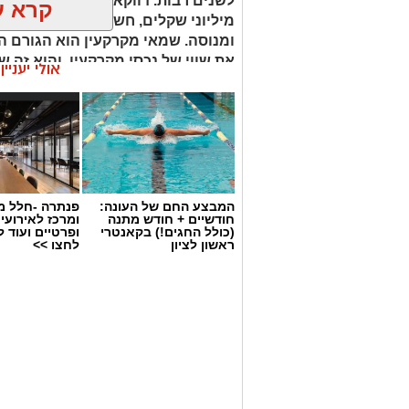
לשנים רבות. דווקא ברגעים שבהם מו
קרא ע
מיליוני שקלים, חשוב שיעמוד לצידכם
ומנוסה. שמאי מקרקעין הוא הגורם ה
את שווי של נכסי מקרקעין, והוא זה 
אולי יעניי
החלטות מבוססות, שקולות ובטוחות.
המבצע החם של העונה:
פנתרה -חלל מ
חודשיים + חודש מתנה
ומרכז לאירועי
(כולל החגים!) בקאנטרי
ופרטיים ועוד 
ראשון לציון
לחצו >>