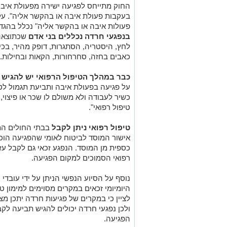
החוק מתייחס לפגיעה ישירה מפעולת איבה
בעקבות פעולת איבה או בהקשר אליה". על
פעולות איבה או בהקשר אליה" נכלל בהגד
בנפגעי חרדה נכללים בני אדם
שכתוצאה
לחץ, היסטריה, הסתגרות, דופק מהיר, בכי 
כאבים בחזה, סחרחורות, הקאות ובחילות.
כבר במהלך הטיפול הרפואי יש להגיש ת
על פגיעה בפעולת איבה ותביעת תגמול לטי
כשיר לעבודה ולא משולם לו שכר או פיצוי,
טיפול רפואי".
טיפול רפואי ניתן לקבל
בבתי החולים המ
אישור המוסד לביטוח לאומי שהפגיעה הוכ
כספית מן המוסד. הנפגע זכאי גם לקבל ע
רפואי הסמוכים למקום הפגיעה.
נוסף על הסיוע הנפשי הניתן על ידי עובד
היומיומי זכאים במקרים מסוימים למימון טי
לציין כי במקרים של פגיעות חרדה יתכן מ
ולכן נפגעי חרדה יכולים להגיש תביעה לקב
הפגיעה.