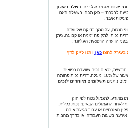
ומי ישנם מספר שלבים. בשלב ראשון
תביעה להכרה" – כאן תבחן השאלה האם
עילות איבה.
וזי הנכות, על סמך בדיקה של ועדה
גת נכותו לתקופה זמנית או קבועה. ניתן
פני הוועדה הרפואית העליונה.
 בעיר? לחצו
כאן
ותנו לייק לדף
חודשית, זכאים נכים שוועדה רפואית
קבעה להם דרגת נכות זמנית או קבועה בשיעור של 10% ומעלה. דרגת נכות פחותה
תשלומים מיוחדים לנכים
ו מאורע, לתגמול נכות לפי חוק
סף לאחד התגמולים הבאים: נכות כללית,
יקין האזרחיים או עבור פגיעת איבה
 אירעה בשעות העבודה, או בדרך מהבית