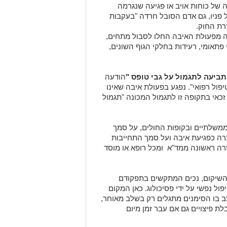
 של כוחות אויב או פגיעה שנגרמה
 פניו, גם אדם הסובל חרדה "בעקבות
רת החוק.
 מפעולת האיבה החלו לסבול מתחים,
פתאומי, רעידות בחלקי הגוף השונים,
ביעה לתגמול על גבי טופס "
הודעה
פול רפואי". נפגע בפעולת איבה שאינו
 זכאי בתקופה זו לתגמול המכונה "תגמול
משלתיים ובקופות החולים, על סמך
רה כפגיעת איבה ועל סמך התחייבות
זרה ראשונה ממד"א ומכל רופא או מוסד
י השיקום, נכים המתקשים בתפקודם
פול נפשי על ידי פסיכולוג. כאן המקום
צב בו הסימנים מתגלים רק בשלב מאוחר,
לת פיצויים גם אם עבר זמן מיום