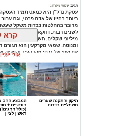
תגים:
שמאי מקרקעין
עסקת נדל"ן היא כמעט תמיד העסקה
ביותר בחייו של אדם פרטי, וגם עבור 
מדובר בהחלטות כבדות משקל שעשויו
לשנים רבות. דווקא ברגעים שבהם מו
קרא ע
מיליוני שקלים, חשוב שיעמוד לצידכם
ומנוסה. שמאי מקרקעין הוא הגורם ה
את שווי של נכסי מקרקעין, והוא זה 
אולי יעניי
החלטות מבוססות, שקולות ובטוחות.
תיקון והתקנה שערים
המבצע החם של
חשמליים בדרום
חודשיים + חו
(כולל החגים!)
ראשון לציון