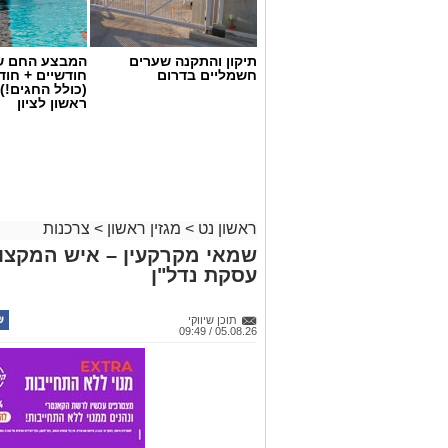
תיקון והתקנה שערים
המבצע החם של
חשמליים בדרום
חודשיים + חו
(כולל החגים!)
ראשון לציון
ראשון נט
>
מגזין ראשון
>
צרכנות
שמאי מקרקעין – איש המקצוע
עסקת נדל"ן
תוכן שיווקי
05.08.26 / 09:49