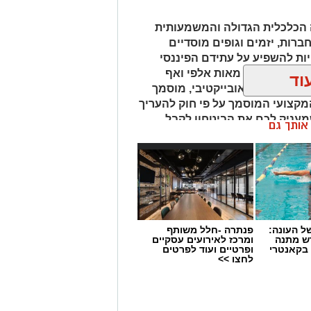
 הכלכלית הגדולה והמשמעותית
חברות, יזמים וגופים מוסדיים
ת להשפיע על עתידם הפיננסי
נחים על הכף מאות אלפי ואף
וד
 איש מקצוע אובייקטיבי, מוסמך
מקצועי המוסמך על פי חוק להעריך
שמעניק לכם את הביטחון לקבל
ן אותך גם
 העונה:
פנתרה -חלל משותף
דש מתנה
ומרכז לאירועים עסקיים
 בקאנטרי
ופרטיים ועוד לפרטים
לחצו >>