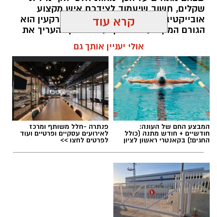
שקלים, חשוב שיעמוד לצידכם איש מקצוע
אובייקטיבי, מוסמך ומנוסה. שמאי מקרקעין הוא
קרא עוד
הגורם המקצועי המוסמך על פי חוק להעריך את
שווי של נכסי מקרקעין, והוא זה שמעניק לכם את
אולי יעניין אותך גם
הביטחון לקבל החלטות מבוססות, שקולות
ובטוחות.
תוכן שיווקי / 09:49 05.08.26
המבצע החם של העונה:
פנתרה -חלל משותף ומרכז
חודשיים + חודש מתנה (כולל
לאירועים עסקיים ופרטיים ועוד
החגים!) בקאנטרי ראשון לציון
לפרטים לחצו >>
תגים:
שמאי מקרקעין