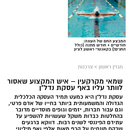
המבצע החם של העונה:
חודשיים + חודש מתנה (כולל
החגים!) בקאנטרי ראשון לציון
מגזין ראשון
>
צרכנות
שמאי מקרקעין – איש המקצוע שאסור
לוותר עליו באף עסקת נדל"ן
עסקת נדל"ן היא כמעט תמיד העסקה הכלכלית
הגדולה והמשמעותית ביותר בחייו של אדם פרטי,
וגם עבור חברות, יזמים וגופים מוסדיים מדובר
בהחלטות כבדות משקל שעשויות להשפיע על
עתידם הפיננסי לשנים רבות. דווקא ברגעים
שבהם מונחים על הכף מאות אלפי ואף מיליוני