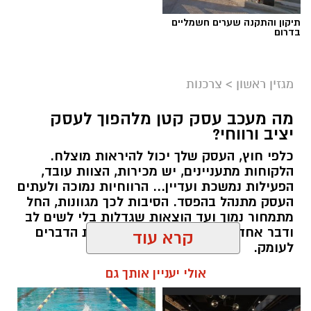
תיקון והתקנה שערים חשמליים
בדרום
מגזין ראשון
>
צרכנות
מה מעכב עסק קטן מלהפוך לעסק
יציב ורווחי?
כלפי חוץ, העסק שלך יכול להיראות מוצלח.
קרדיט תמונה בוסט מדיה
הלקוחות מתעניינים, יש מכירות, הצוות עובד,
הפעילות נמשכת ועדיין... הרווחיות נמוכה ולעתים
העסק מתנהל בהפסד. הסיבות לכך מגוונות, החל
מהו שמאי מקרקעין ומה תפקידו?
מתמחור נמוך ועד הוצאות שגדלות בלי לשים לב
ודבר אחד בטוח, הגיע הזמן לבחון את הדברים
שמאי מקרקעין הוא בעל מקצוע המחזיק ברישיון
לעומק.
מטעם מועצת שמאי המקרקעין שבמשרד
קרא עוד
המשפטים, לאחר שעמד בהצלחה במסלול הכשרה
תוכן שיווקי / 10:57 27.07.26
תובעני הכולל לימודים, בחינות מקצועיות מחמירות
אולי יעניין אותך גם