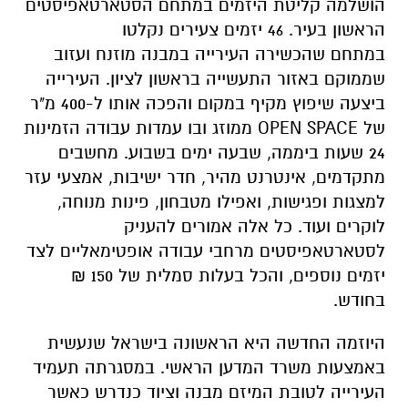
הושלמה קליטת היזמים במתחם הסטארטאפיסטים
הראשון בעיר. 46 יזמים צעירים נקלטו
במתחם שהכשירה העירייה במבנה מוזנח ועזוב
שממוקם באזור התעשייה בראשון לציון. העירייה
ביצעה שיפוץ מקיף במקום והפכה אותו ל-400 מ"ר
של OPEN SPACE ממוזג ובו עמדות עבודה הזמינות
24 שעות ביממה, שבעה ימים בשבוע. מחשבים
מתקדמים, אינטרנט מהיר, חדר ישיבות, אמצעי עזר
למצגות ופגישות, ואפילו מטבחון, פינות מנוחה,
לוקרים ועוד. כל אלה אמורים להעניק
לסטארטאפיסטים מרחבי עבודה אופטימאליים לצד
יזמים נוספים, והכל בעלות סמלית של 150 ₪
בחודש.
היוזמה החדשה היא הראשונה בישראל שנעשית
באמצעות משרד המדען הראשי. במסגרתה תעמיד
העירייה לטובת המיזם מבנה וציוד כנדרש כאשר