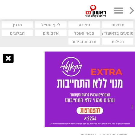
חדשות
ספורט
לייף סטייל
מגזין
מופעים בראשל"צ
פנאי ואוכל
אלבומים
הבלוגים
רכילות
תרבות ובידור