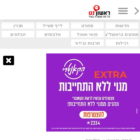
חדשות
ספורט
לייף סטייל
מגזין
מופעים בראשל"צ
פנאי ואוכל
אלבומים
הבלוגים
רכילות
תרבות ובידור