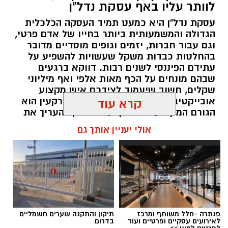
לוותר עליו באף עסקת נדל"ן
עסקת נדל"ן היא כמעט תמיד העסקה הכלכלית
הגדולה והמשמעותית ביותר בחייו של אדם פרטי,
וגם עבור חברות, יזמים וגופים מוסדיים מדובר
בהחלטות כבדות משקל שעשויות להשפיע על
עתידם הפיננסי לשנים רבות. דווקא ברגעים
שבהם מונחים על הכף מאות אלפי ואף מיליוני
שקלים, חשוב שיעמוד לצידכם איש מקצוע
אובייקטיבי, מוסמך ומנוסה. שמאי מקרקעין הוא
קרא עוד
הגורם המקצועי המוסמך על פי חוק להעריך את
שווי של נכסי מקרקעין, והוא זה שמעניק לכם את
אולי יעניין אותך גם
הביטחון לקבל החלטות מבוססות, שקולות
ובטוחות.
תוכן שיווקי / 09:49 05.08.26
פנתרה -חלל משותף ומרכז
תיקון והתקנה שערים חשמליים
לאירועים עסקיים ופרטיים ועוד
בדרום
לפרטים לחצו >>