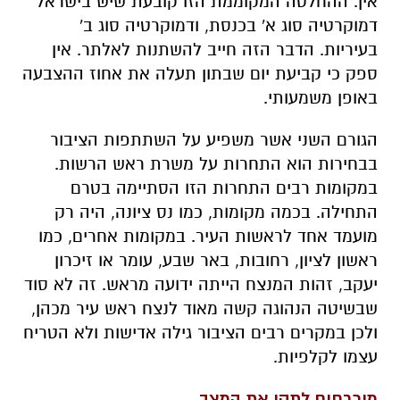
אין. ההחלטה המקוממת הזו קובעת שיש בישראל
דמוקרטיה סוג א' בכנסת, ודמוקרטיה סוג ב'
בעיריות. הדבר הזה חייב להשתנות לאלתר. אין
ספק כי קביעת יום שבתון תעלה את אחוז ההצבעה
באופן משמעותי.
הגורם השני אשר משפיע על השתתפות הציבור
בבחירות הוא התחרות על משרת ראש הרשות.
במקומות רבים התחרות הזו הסתיימה בטרם
התחילה. בכמה מקומות, כמו נס ציונה, היה רק
מועמד אחד לראשות העיר. במקומות אחרים, כמו
ראשון לציון, רחובות, באר שבע, עומר או זיכרון
יעקב, זהות המנצח הייתה ידועה מראש. זה לא סוד
שבשיטה הנהוגה קשה מאוד לנצח ראש עיר מכהן,
ולכן במקרים רבים הציבור גילה אדישות ולא הטריח
עצמו לקלפיות.
מוכרחים לתקן את המצב