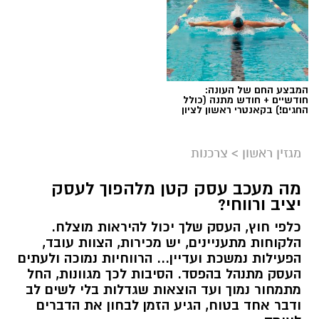
המבצע החם של העונה:
חודשיים + חודש מתנה (כולל
החגים!) בקאנטרי ראשון לציון
מגזין ראשון
>
צרכנות
מה מעכב עסק קטן מלהפוך לעסק
יציב ורווחי?
כלפי חוץ, העסק שלך יכול להיראות מוצלח.
קרדיט תמונה בוסט מדיה
הלקוחות מתעניינים, יש מכירות, הצוות עובד,
הפעילות נמשכת ועדיין... הרווחיות נמוכה ולעתים
העסק מתנהל בהפסד. הסיבות לכך מגוונות, החל
מהו שמאי מקרקעין ומה תפקידו?
מתמחור נמוך ועד הוצאות שגדלות בלי לשים לב
ודבר אחד בטוח, הגיע הזמן לבחון את הדברים
שמאי מקרקעין הוא בעל מקצוע המחזיק ברישיון