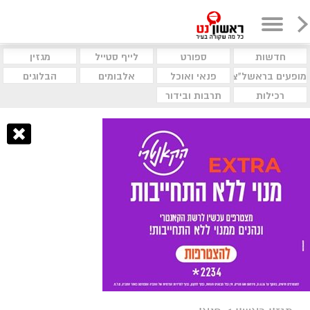
חדשות
ספורט
לייף סטייל
מגזין
מופעים בראשל"צ
פנאי ואוכל
אלבומים
הבלוגים
רכילות
תרבות ובידור