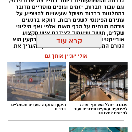
הגדולה והמשמעותית ביותר בחייו של אדם פרטי,
וגם עבור חברות, יזמים וגופים מוסדיים מדובר
בהחלטות כבדות משקל שעשויות להשפיע על
עתידם הפיננסי לשנים רבות. דווקא ברגעים
שבהם מונחים על הכף מאות אלפי ואף מיליוני
שקלים, חשוב שיעמוד לצידכם איש מקצוע
אובייקטיבי, מוסמך ומנוסה. שמאי מקרקעין הוא
קרא עוד
הגורם המקצועי המוסמך על פי חוק להעריך את
שווי של נכסי מקרקעין, והוא זה שמעניק לכם את
אולי יעניין אותך גם
הביטחון לקבל החלטות מבוססות, שקולות
ובטוחות.
תוכן שיווקי / 09:49 05.08.26
פנתרה -חלל משותף ומרכז
תיקון והתקנה שערים חשמליים
לאירועים עסקיים ופרטיים ועוד
בדרום
לפרטים לחצו >>
תגים:
שמאי מקרקעין