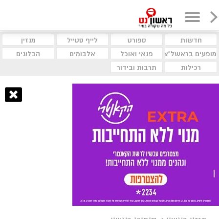
חדשות
ספורט
לייף סטייל
מגזין
מופעים בראשל"צ
פנאי ואוכל
אלבומים
הבלוגים
רכילות
תרבות ובידור