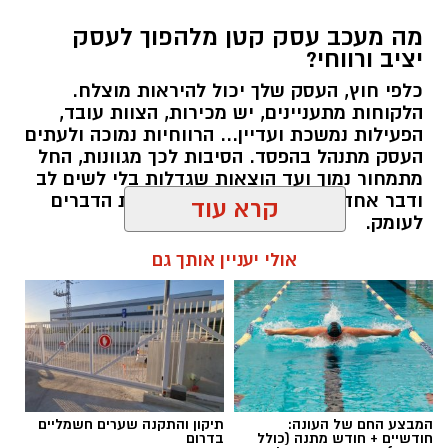
מה מעכב עסק קטן מלהפוך לעסק
יציב ורווחי?
כלפי חוץ, העסק שלך יכול להיראות מוצלח.
קרדיט תמונה בוסט מדיה
הלקוחות מתעניינים, יש מכירות, הצוות עובד,
הפעילות נמשכת ועדיין... הרווחיות נמוכה ולעתים
העסק מתנהל בהפסד. הסיבות לכך מגוונות, החל
מהו שמאי מקרקעין ומה תפקידו?
מתמחור נמוך ועד הוצאות שגדלות בלי לשים לב
ודבר אחד בטוח, הגיע הזמן לבחון את הדברים
שמאי מקרקעין הוא בעל מקצוע המחזיק ברישיון
לעומק.
מטעם מועצת שמאי המקרקעין שבמשרד
קרא עוד
המשפטים, לאחר שעמד בהצלחה במסלול הכשרה
תוכן שיווקי / 10:57 27.07.26
תובעני הכולל לימודים, בחינות מקצועיות מחמירות
אולי יעניין אותך גם
והתמחות מעשית. תפקידו של השמאי הוא לקבוע
את שוויו של נכס באופן אובייקטיבי ובלתי תלוי, תוך
בחינה מעמיקה של מצבו התכנוני, המשפטי והפיזי
של הנכס, ניתוח עסקאות השוואה שבוצעו בסביבה
תגים:
יועץ עסקי
ובדיקת מכלול הנתונים המשפיעים על השווי –