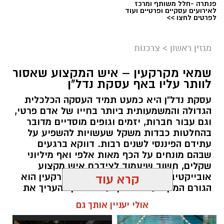
פנתרה -חלל משותף ומרכז
לאירועים עסקיים ופרטיים ועוד
לפרטים לחצו >>
מגזין ראשון
>
צרכנות
שמאי מקרקעין – איש המקצוע שאסור
לוותר עליו באף עסקת נדל"ן
עסקת נדל"ן היא כמעט תמיד העסקה הכלכלית
הגדולה והמשמעותית ביותר בחייו של אדם פרטי,
וגם עבור חברות, יזמים וגופים מוסדיים מדובר
בהחלטות כבדות משקל שעשויות להשפיע על
עתידם הפיננסי לשנים רבות. דווקא ברגעים
שבהם מונחים על הכף מאות אלפי ואף מיליוני
שקלים, חשוב שיעמוד לצידכם איש מקצוע
אובייקטיבי, מוסמך ומנוסה. שמאי מקרקעין הוא
קרא עוד
הגורם המקצועי המוסמך על פי חוק להעריך את
שווי של נכסי מקרקעין, והוא זה שמעניק לכם את
אולי יעניין אותך גם
הביטחון לקבל החלטות מבוססות, שקולות
ובטוחות.