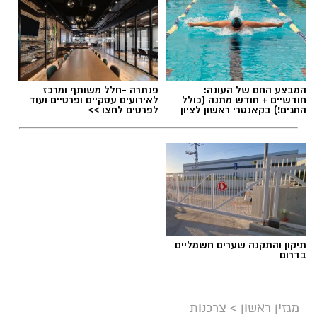
תוכן שיווקי / 09:49 05.08.26
המבצע החם של העונה:
פנתרה -חלל משותף ומרכז
חודשיים + חודש מתנה (כולל
לאירועים עסקיים ופרטיים ועוד
החגים!) בקאנטרי ראשון לציון
לפרטים לחצו >>
תגים:
שמאי מקרקעין
תיקון והתקנה שערים חשמליים
בדרום
מגזין ראשון
>
צרכנות