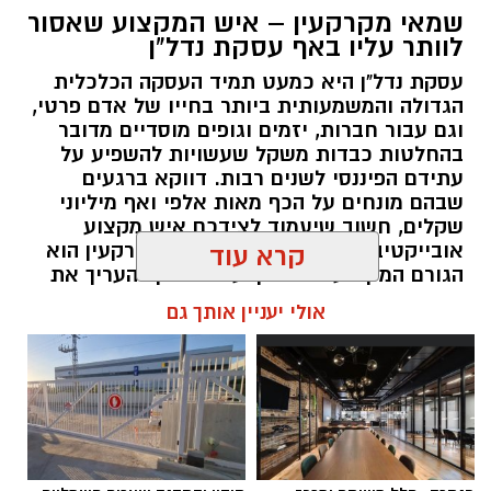
שמאי מקרקעין – איש המקצוע שאסור
לוותר עליו באף עסקת נדל"ן
עסקת נדל"ן היא כמעט תמיד העסקה הכלכלית
הגדולה והמשמעותית ביותר בחייו של אדם פרטי,
וגם עבור חברות, יזמים וגופים מוסדיים מדובר
בהחלטות כבדות משקל שעשויות להשפיע על
עתידם הפיננסי לשנים רבות. דווקא ברגעים
שבהם מונחים על הכף מאות אלפי ואף מיליוני
שקלים, חשוב שיעמוד לצידכם איש מקצוע
אובייקטיבי, מוסמך ומנוסה. שמאי מקרקעין הוא
קרא עוד
הגורם המקצועי המוסמך על פי חוק להעריך את
שווי של נכסי מקרקעין, והוא זה שמעניק לכם את
אולי יעניין אותך גם
הביטחון לקבל החלטות מבוססות, שקולות
ובטוחות.
תוכן שיווקי / 09:49 05.08.26