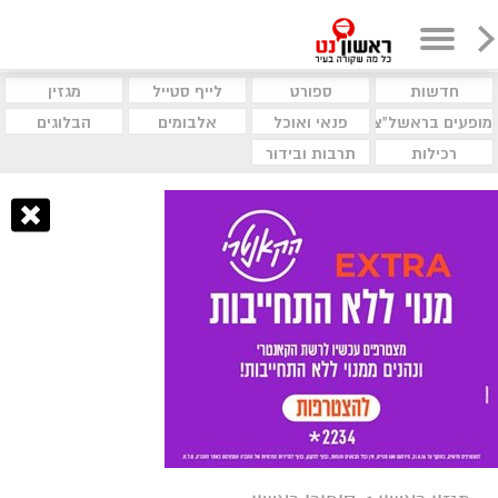
חדשות
ספורט
לייף סטייל
מגזין
מופעים בראשל"צ
פנאי ואוכל
אלבומים
הבלוגים
רכילות
תרבות ובידור