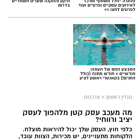
פנתרה -חלל משותף ומרכז
תיקון והתקנה שערים חשמליים
לאירועים עסקיים ופרטיים ועוד
בדרום
לפרטים לחצו >>
תגים:
שמאי מקרקעין
המבצע החם של העונה:
חודשיים + חודש מתנה (כולל
החגים!) בקאנטרי ראשון לציון
מגזין ראשון
>
צרכנות
מה מעכב עסק קטן מלהפוך לעסק
יציב ורווחי?
כלפי חוץ, העסק שלך יכול להיראות מוצלח.
קרדיט תמונה בוסט מדיה
הלקוחות מתעניינים, יש מכירות, הצוות עובד,