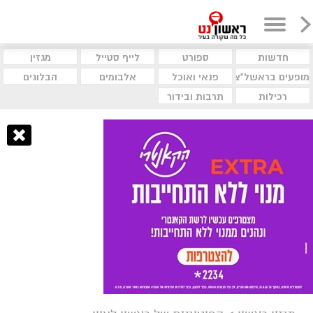
חדשות
ספורט
לייף סטייל
מגזין
מופעים בראשל"צ
פנאי ואוכל
אלבומים
הבלוגים
רכילות
תרבות ובידור