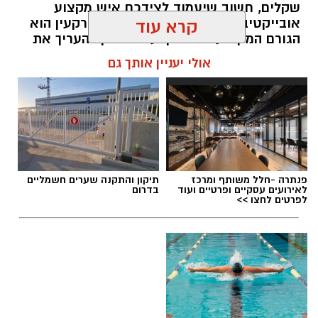
שקלים, חשוב שיעמוד לצידכם איש מקצוע
אובייקטיבי, מוסמך ומנוסה. שמאי מקרקעין הוא
קרא עוד
הגורם המקצועי המוסמך על פי חוק להעריך את
שווי של נכסי מקרקעין, והוא זה שמעניק לכם את
אולי יעניין אותך גם
הביטחון לקבל החלטות מבוססות, שקולות
ובטוחות.
תוכן שיווקי / 09:49 05.08.26
פנתרה -חלל משותף ומרכז
תיקון והתקנה שערים חשמליים
לאירועים עסקיים ופרטיים ועוד
בדרום
לפרטים לחצו >>
תגים:
שמאי מקרקעין