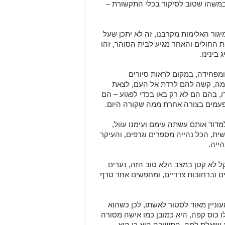
במשהו שטוב לסיקור בכלי התקשורת –
גור האלימות מקרבנו, זה לא יתכן שעל
 החולים והאחר מגיע לבית הסוהר, זהו
בינינו.
פחידה, במקום לראות סיורים
והמה, קשה להם לרדת אל העם, לצאת
ו, בהם הם לא רק באו בכדי לפגוע – הם
פעמים בצורה אחרת ממה שקורה היום.
וד אותם עשתה עימם ועימנו עוול,
ית, הכל נהייה מספרים וגרפים, והעיקר
הייה.
ל לא קטן במצב הלא טוב הזה, נערים
 וברחובות צדדיים, ומחפשים אחר טרף
ניין מאוד לסטור לאשתו, לכן כשהוא
 כוס קפה, היא כמובן כמו אישה מסורה
 שואלת למה, התשובה היא כי היא