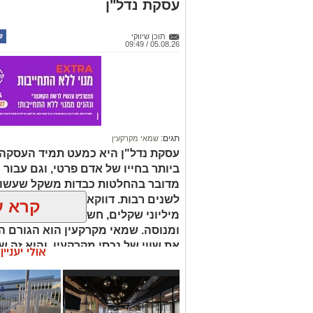
עסקת נדל"ן
תוכן שיווקי
05.08.26 / 09:49
תגים:
שמאי מקרקעין
עסקת נדל"ן היא כמעט תמיד העסקה
ביותר בחייו של אדם פרטי, וגם עבור 
מדובר בהחלטות כבדות משקל שעשויו
לשנים רבות. דווקא ברגעים שבהם מו
קרא ע
מיליוני שקלים, חשוב שיעמוד לצידכם
ומנוסה. שמאי מקרקעין הוא הגורם ה
את שווי של נכסי מקרקעין, והוא זה 
אולי יעניי
החלטות מבוססות, שקולות ובטוחות.