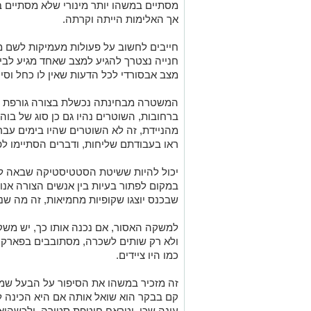
מסתיים במשהו יותר מינורי שלא מסתיים 
אך האלימות הייתה וקרתה.
חייבים לחשוב על פעולות מעמיקות לשם מי
חנייה נצטרך להגיע למצב שאחד מגיע לבית
מצב אבסורדי לכל הדעות שאין לו כחל וסייג 
המשטרה מבחינתה נכשלת בצורה גורפת ומ
ברחובות, השוטרים נהיו גם כן סוג של ב
מהניידת, זה לא השוטרים שהיו בימים עבר
ראו בעבודתם שליחות, ודברים הסתיימו ל
יכול להיות ששיטת הסטטיסטיקה שבאה למד
במקום לפתור בעיות בין אנשים הצורה אנוש
שבכנס יוצגו שקופיות מחמיאות, זה מה שנ
למשקה האסור, אם נכנה אותו כך, יש משק
ולא רק שותים לשכרה, מסתובבים בפארקים
כמו היו ציידים.
זה מזכיר במשהו את הסיפור על הבעל שמעו
קם בבקר הוא שואל אותה אם היא הכינה לו
עונה שכן, וטראח חוטפת סטירה, ולכשהיא