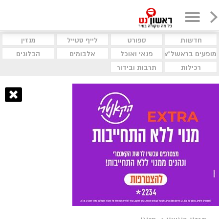
חדשות
ספורט
לייף סטייל
מגזין
מופעים בראשל"צ
פנאי ואוכל
אלבומים
הבלוגים
רכילות
תרבות ובידור