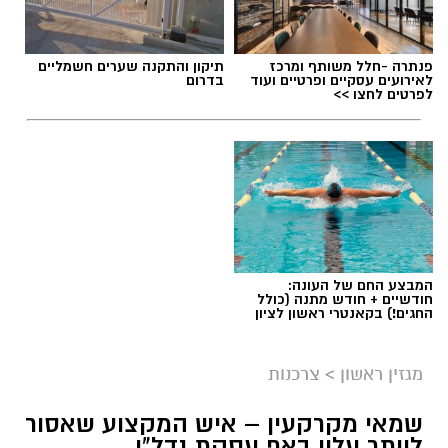
פנתרה -חלל משותף ומרכז
תיקון והתקנה שערים חשמליים
לאירועים עסקיים ופרטיים ועוד
בדרום
לפרטים לחצו >>
המבצע החם של העונה:
חודשיים + חודש מתנה (כולל
החגים!) בקאנטרי ראשון לציון
מגזין ראשון
>
צרכנות
שמאי מקרקעין – איש המקצוע שאסור
לוותר עליו באף עסקת נדל"ן