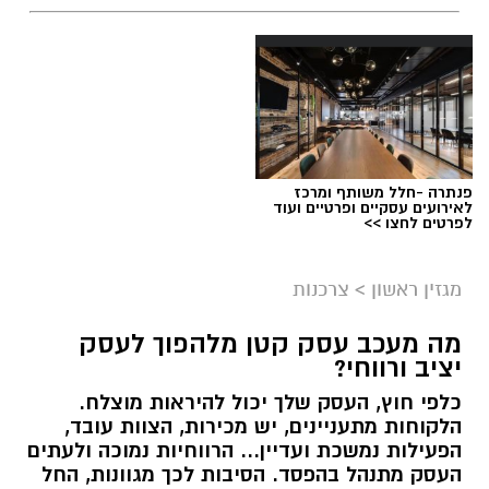
תגים:
שמאי מקרקעין
פנתרה -חלל משותף ומרכז
לאירועים עסקיים ופרטיים ועוד
לפרטים לחצו >>
מגזין ראשון
>
צרכנות
מה מעכב עסק קטן מלהפוך לעסק
יציב ורווחי?
כלפי חוץ, העסק שלך יכול להיראות מוצלח.
קרדיט תמונה בוסט מדיה
הלקוחות מתעניינים, יש מכירות, הצוות עובד,
הפעילות נמשכת ועדיין... הרווחיות נמוכה ולעתים
העסק מתנהל בהפסד. הסיבות לכך מגוונות, החל
מהו שמאי מקרקעין ומה תפקידו?