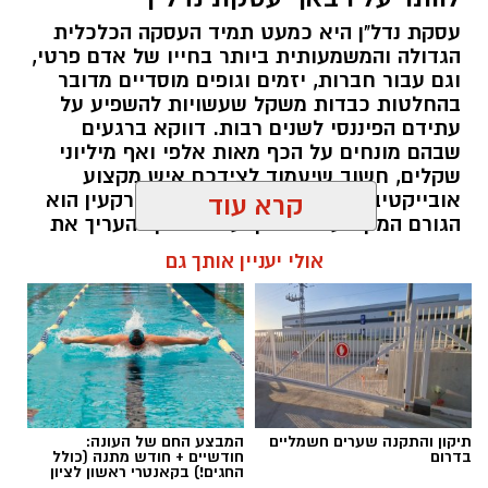
עסקת נדל"ן היא כמעט תמיד העסקה הכלכלית
הגדולה והמשמעותית ביותר בחייו של אדם פרטי,
וגם עבור חברות, יזמים וגופים מוסדיים מדובר
בהחלטות כבדות משקל שעשויות להשפיע על
עתידם הפיננסי לשנים רבות. דווקא ברגעים
שבהם מונחים על הכף מאות אלפי ואף מיליוני
שקלים, חשוב שיעמוד לצידכם איש מקצוע
אובייקטיבי, מוסמך ומנוסה. שמאי מקרקעין הוא
קרא עוד
הגורם המקצועי המוסמך על פי חוק להעריך את
שווי של נכסי מקרקעין, והוא זה שמעניק לכם את
אולי יעניין אותך גם
הביטחון לקבל החלטות מבוססות, שקולות
ובטוחות.
תוכן שיווקי / 09:49 05.08.26
תיקון והתקנה שערים חשמליים
המבצע החם של העונה:
בדרום
חודשיים + חודש מתנה (כולל
החגים!) בקאנטרי ראשון לציון