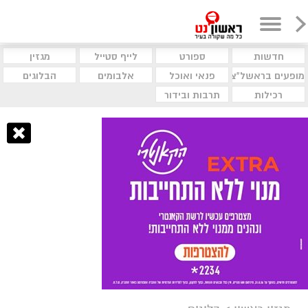
חדשות
ספורט
לייף סטייל
מגזין
מופעים בראשל"צ
פנאי ואוכל
אלבומים
הבלוגים
רכילות
תרבות ובידור