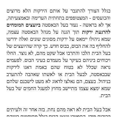
בגלל הצורך להתגבר על אותם הירקות הלא מרוצים
והכועסים - המצטופפים בתחתית הערימה ובאמצעיתה,
אך לא בראשה - נעזר בעל הבאסטה
ביועצים המומחים
להרגעת ירקות
תוך הגנה על מנהל הבאסטה עצמה,
שמא ניהולו יימאס על ירקות מסוגים שונים ואלה ידרשו
להחליף בה את הבוס, בבוס חדש. כך קרה שהיועצים של
בעל הבית הלכו והתרבו אבל שקט מהם, לא נוצר. החלו
ויכוחים ביניהם בעיקר על מעמדם בעיני הבוס. לפעמים
נראה שכלל לא בטוח שהם באמת דאגו לירקות
שבבאסטה, לבעל הבית או לאשתו שאהבה להתערב
בניהול. בעצם, הם נאלצו לדאוג לא מעט לישבנם שלהם
שמא ימצא עצמו מתיישב מחוץ למעגל החמים של בעל
הבית.
אבל בעל הבית לא ראה מהם נחת. בזה אחר זה ולעיתים
קרובות מידי, התפטרו יועצי הבוס בגלל מתיחויות ביניהם