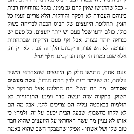
- ככל שהרגישו שאין להם גב ממנו. בגלל מתיחויות רבות
ביניהם העבודה לא דפקה והירקות הלא טריים
זעמו כל
הזמן
. תחלופת היועצים של הבוס הכפה לבדיחה בשוק
כולו. כולם ידעו שכל פעם יש יותר יועצים. כל פעם יש
כנראה יותר עצות. אבל אף פעם הירקות שבתחתית
הערמה לא השתפרו, וריקבונם הלך והתגבר. לא רק זה,
אלא שגם כמות הירקות הנרקבים,
הלך וגדל
.
פעם אחת, הרגישו חלק מן היועצים שהאחראי הישיר
עליהם, זה שעומד בינם לבין הבוס הגדול,
עשה מעשים
אסורים
. מה הם עשו? הם התלוננו אצל המבקר של
השוק, בתקווה שזה יעשה סדר וימנע התנהגויות לא
הולמות בבאסטה עליה הם צריכים להגן. אבל מה הם
לא לקחו בחשבון? שבעל הבית יכעס על זה. ולמה? כי
אותו לא עניין מה עשה האחראי על היועצים שהוא חבר
טוב שלו ושל אשתו - אפילו שהמבקר חשב שהוא באמת