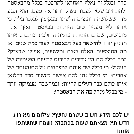
סרח ובגלל זה נאלץ האחראי להתפטר בכלל מהבאסטה
ולהתחייב שלא לעבוד בשוק יותר אף פעם. הוא נפגע
מזה ששלושת היועצים הלשינו ובעקיפין לכלכו עליו. כי
אותו לא מעניין טיב הירקות בבאסטה ואיך אלה
מרגישים, שם בתחתית הערמה ההולכת ונרקבת. אותו
מעניין יותר
להישאר בעל הבאסטה לעוד כמה שנים
. אז
מה החוצפנים האלה באים ומלשינים, אפילו שבצדק?
למה בכלל הם היו צריכים להיכנס לבעיות הפנימיות של
הניהול? מי בכלל שם אותם למפקחים על התנהגותם של
אחרים? מי בכלל נתן להם אישור לעשות סדר בבלגאן
איתו כולם כבר רגילים לחיות? ובמחשבה מעמיקה יותר
-
מי בכלל מנהל פה את הבאסטה?
יש לכם מידע חשוב שטרם נחשף? צילומים מאירוע
חדשותי? מצאתם טעות בכתבה? נשמח שתשתפו
אותנו