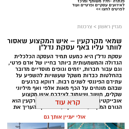
פנתרה -חלל משותף ומרכז
לאירועים עסקיים ופרטיים ועוד
לפרטים לחצו >>
מגזין ראשון
>
צרכנות
שמאי מקרקעין – איש המקצוע שאסור
לוותר עליו באף עסקת נדל"ן
עסקת נדל"ן היא כמעט תמיד העסקה הכלכלית
הגדולה והמשמעותית ביותר בחייו של אדם פרטי,
וגם עבור חברות, יזמים וגופים מוסדיים מדובר
בהחלטות כבדות משקל שעשויות להשפיע על
עתידם הפיננסי לשנים רבות. דווקא ברגעים
שבהם מונחים על הכף מאות אלפי ואף מיליוני
שקלים, חשוב שיעמוד לצידכם איש מקצוע
אובייקטיבי, מוסמך ומנוסה. שמאי מקרקעין הוא
קרא עוד
הגורם המקצועי המוסמך על פי חוק להעריך את
שווי של נכסי מקרקעין, והוא זה שמעניק לכם את
אולי יעניין אותך גם
הביטחון לקבל החלטות מבוססות, שקולות
ובטוחות.