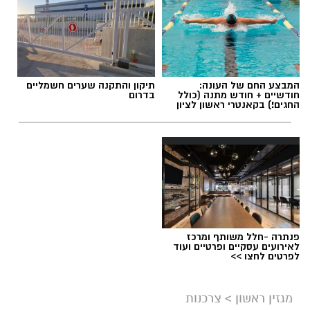
תוכן שיווקי / 09:49 05.08.26
המבצע החם של העונה:
תיקון והתקנה שערים חשמליים
חודשיים + חודש מתנה (כולל
בדרום
החגים!) בקאנטרי ראשון לציון
תגים:
שמאי מקרקעין
פנתרה -חלל משותף ומרכז
לאירועים עסקיים ופרטיים ועוד
לפרטים לחצו >>
מגזין ראשון
>
צרכנות