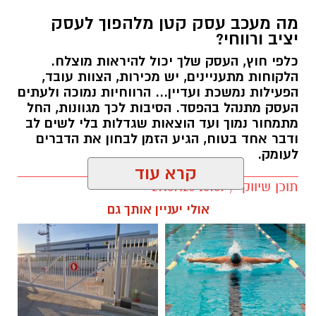
מה מעכב עסק קטן מלהפוך לעסק
יציב ורווחי?
כלפי חוץ, העסק שלך יכול להיראות מוצלח.
קרדיט תמונה בוסט מדיה
הלקוחות מתעניינים, יש מכירות, הצוות עובד,
הפעילות נמשכת ועדיין... הרווחיות נמוכה ולעתים
העסק מתנהל בהפסד. הסיבות לכך מגוונות, החל
מהו שמאי מקרקעין ומה תפקידו?
מתמחור נמוך ועד הוצאות שגדלות בלי לשים לב
ודבר אחד בטוח, הגיע הזמן לבחון את הדברים
שמאי מקרקעין הוא בעל מקצוע המחזיק ברישיון
לעומק.
מטעם מועצת שמאי המקרקעין שבמשרד
קרא עוד
המשפטים, לאחר שעמד בהצלחה במסלול הכשרה
תוכן שיווקי / 10:57 27.07.26
תובעני הכולל לימודים, בחינות מקצועיות מחמירות
אולי יעניין אותך גם
והתמחות מעשית. תפקידו של השמאי הוא לקבוע
את שוויו של נכס באופן אובייקטיבי ובלתי תלוי, תוך
בחינה מעמיקה של מצבו התכנוני, המשפטי והפיזי
של הנכס, ניתוח עסקאות השוואה שבוצעו בסביבה
תגים:
יועץ עסקי
ובדיקת מכלול הנתונים המשפיעים על השווי –