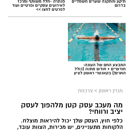
תיקון והתקנה שערים חשמליים
פנתרה -חלל משותף ומרכז
בדרום
לאירועים עסקיים ופרטיים ועוד
לפרטים לחצו >>
תגים:
שמאי מקרקעין
המבצע החם של העונה:
חודשיים + חודש מתנה (כולל
החגים!) בקאנטרי ראשון לציון
מגזין ראשון
>
צרכנות
מה מעכב עסק קטן מלהפוך לעסק
יציב ורווחי?
כלפי חוץ, העסק שלך יכול להיראות מוצלח.
קרדיט תמונה בוסט מדיה
הלקוחות מתעניינים, יש מכירות, הצוות עובד,