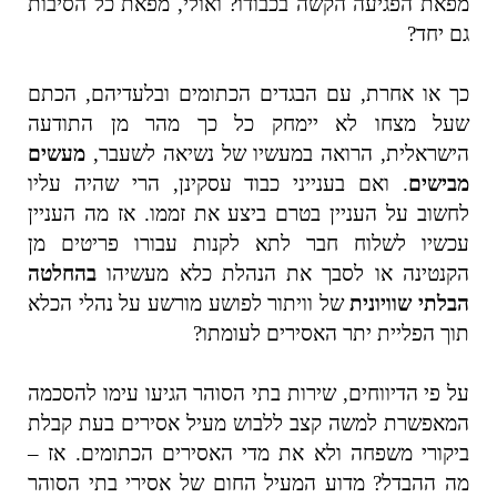
מפאת הפגיעה הקשה בכבודו? ואולי, מפאת כל הסיבות
גם יחד?
כך או אחרת, עם הבגדים הכתומים ובלעדיהם, הכתם
שעל מצחו לא יימחק כל כך מהר מן התודעה
הישראלית, הרואה במעשיו של נשיאה לשעבר,
מעשים
מבישים
. ואם בענייני כבוד עסקינן, הרי שהיה עליו
לחשוב על העניין בטרם ביצע את זממו. אז מה העניין
עכשיו לשלוח חבר לתא לקנות עבורו פריטים מן
הקנטינה או לסבך את הנהלת כלא מעשיהו
בהחלטה
הבלתי שוויונית
של וויתור לפושע מורשע על נהלי הכלא
תוך הפליית יתר האסירים לעומתו?
על פי הדיווחים, שירות בתי הסוהר הגיעו עימו להסכמה
המאפשרת למשה קצב ללבוש מעיל אסירים בעת קבלת
ביקורי משפחה ולא את מדי האסירים הכתומים. אז –
מה ההבדל? מדוע המעיל החום של אסירי בתי הסוהר