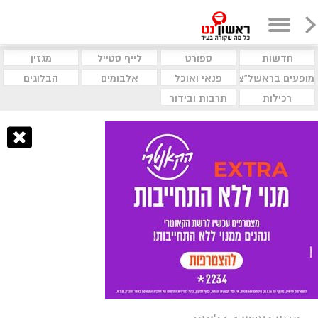
חדשות
ספורט
לייף סטייל
מגזין
מופעים בראשל"צ
פנאי ואוכל
אלבומים
הבלוגים
רכילות
תרבות ובידור