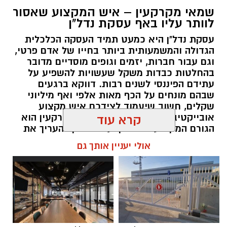
שמאי מקרקעין – איש המקצוע שאסור
לוותר עליו באף עסקת נדל"ן
עסקת נדל"ן היא כמעט תמיד העסקה הכלכלית
הגדולה והמשמעותית ביותר בחייו של אדם פרטי,
וגם עבור חברות, יזמים וגופים מוסדיים מדובר
בהחלטות כבדות משקל שעשויות להשפיע על
עתידם הפיננסי לשנים רבות. דווקא ברגעים
שבהם מונחים על הכף מאות אלפי ואף מיליוני
שקלים, חשוב שיעמוד לצידכם איש מקצוע
אובייקטיבי, מוסמך ומנוסה. שמאי מקרקעין הוא
קרא עוד
הגורם המקצועי המוסמך על פי חוק להעריך את
שווי של נכסי מקרקעין, והוא זה שמעניק לכם את
אולי יעניין אותך גם
הביטחון לקבל החלטות מבוססות, שקולות
ובטוחות.
תוכן שיווקי / 09:49 05.08.26