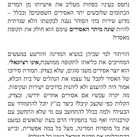
נתפס בעיניו כפחות מעליב את אישיותו מן המדים
הכתומים שלובשים יתר האסירים השפוטים? ובכלל –
מדוע שירות בתי הסוהר נענה לבקשתו הלא שגרתית
להיות
שונה מיתר האסירים
עימם הוא חולק את תקופת
מאסרו?
הוויתור למי שכיהן כנשיא המדינה והורשע במעשים
המחייבים את כליאתו לתקופה ממושכת,
אינו רציונאלי
.
הוא יוצר אסירים משני סוגים, שלא בצדק. תמורת סירובו
של האסיר לקבל על עצמו את הנהלים של בית הכלא,
אמור היה להיענש ולא ליהנות בדרכים ישירות ועקיפות.
מה יקרה עכשיו אם אסירים אחרים ידרשו, ובצדק,
הקלות כפי שקצב קיבל? כיצד בג"ץ יוכל להתמודד עם
הבעיה? ולמה בכלל להתחשב עם מי שלא התחשב עם
קורבנותיו ואף בגד בתפקידו הרם בעת שהאשים כמעט
את כל מוסדות המדינה, מעל כל במה אפשרית, ובייש
בהתנהלותו את מדינת ישראל בעיני כל העולם?