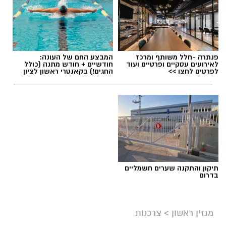
פנתרה -חלל משותף ומרכז
המבצע החם של העונה:
לאירועים עסקיים ופרטיים ועוד
חודשיים + חודש מתנה (כולל
לפרטים לחצו >>
החגים!) בקאנטרי ראשון לציון
תיקון והתקנה שערים חשמליים
בדרום
מגזין ראשון
>
צרכנות