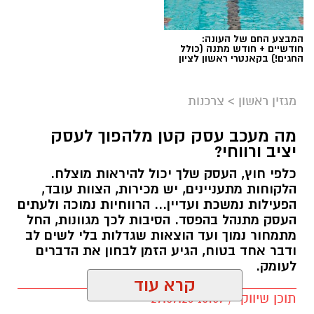
המבצע החם של העונה:
חודשיים + חודש מתנה (כולל
החגים!) בקאנטרי ראשון לציון
מגזין ראשון
>
צרכנות
מה מעכב עסק קטן מלהפוך לעסק
יציב ורווחי?
כלפי חוץ, העסק שלך יכול להיראות מוצלח.
קרדיט תמונה בוסט מדיה
הלקוחות מתעניינים, יש מכירות, הצוות עובד,
הפעילות נמשכת ועדיין... הרווחיות נמוכה ולעתים
העסק מתנהל בהפסד. הסיבות לכך מגוונות, החל
מהו שמאי מקרקעין ומה תפקידו?
מתמחור נמוך ועד הוצאות שגדלות בלי לשים לב
ודבר אחד בטוח, הגיע הזמן לבחון את הדברים
שמאי מקרקעין הוא בעל מקצוע המחזיק ברישיון
לעומק.
מטעם מועצת שמאי המקרקעין שבמשרד
קרא עוד
המשפטים, לאחר שעמד בהצלחה במסלול הכשרה
תוכן שיווקי / 10:57 27.07.26