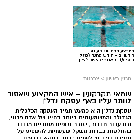
המבצע החם של העונה:
חודשיים + חודש מתנה (כולל
החגים!) בקאנטרי ראשון לציון
מגזין ראשון
>
צרכנות
שמאי מקרקעין – איש המקצוע שאסור
לוותר עליו באף עסקת נדל"ן
עסקת נדל"ן היא כמעט תמיד העסקה הכלכלית
הגדולה והמשמעותית ביותר בחייו של אדם פרטי,
וגם עבור חברות, יזמים וגופים מוסדיים מדובר
בהחלטות כבדות משקל שעשויות להשפיע על
עתידם הפיננסי לשנים רבות. דווקא ברגעים