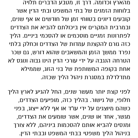
מהארץ וכדומה. דרך זו, מטבע הדברים תלויה
בלוחות הזמנים של בתי המשפט ובתי הדין אשר
קובעים דיונים בטווחי זמן של חודשים או אף שנים,
ובמרבית המקרים אין ביכולתם להביא את הצדדים
לפתרונות זמניים מוסכמים או להסכמי ביניים. הליך
כזה גורם להקצנת עמדות של הצדדים וכחלק בלתי
נפרד ממשך הזמן והמשאבים שהוא דורש, גם שכר
הטרחה הנגבה על ידי עורכי הדין הינו גבוה ונוגס לא
אחת בקופה המשותפת של בני הזוג, שממילא
מתדלדלת במסגרת ניהול הליך שכזה.
לפני קצת יותר מעשר שנים, החל להגיע לארץ הליך
חלופי, של גישור. בהליך כזה, מופיעים הצדדים,
כשהם מיוצגים על ידי עו"ד או אף ללא ייצוג, בפני
מגשר, אחד או שנים, אשר שומעים את הצדדים,
ומנסים להביא אותם להסכמות ביניהם, ללא צורך
בניהול הליך משפטי בבתי המשפט ובבתי הדין.