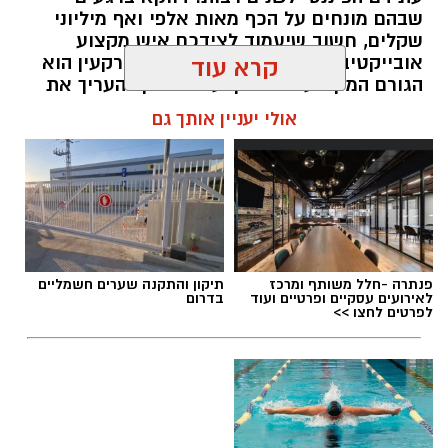
שבהם מונחים על הכף מאות אלפי ואף מיליוני
שקלים, חשוב שיעמוד לצידכם איש מקצוע
אובייקטיבי, מוסמך ומנוסה. שמאי מקרקעין הוא
קרא עוד
הגורם המקצועי המוסמך על פי חוק להעריך את
שווי של נכסי מקרקעין, והוא זה שמעניק לכם את
אולי יעניין אותך גם
הביטחון לקבל החלטות מבוססות, שקולות
ובטוחות.
תוכן שיווקי / 09:49 05.08.26
פנתרה -חלל משותף ומרכז
תיקון והתקנה שערים חשמליים
לאירועים עסקיים ופרטיים ועוד
בדרום
לפרטים לחצו >>
תגים:
שמאי מקרקעין