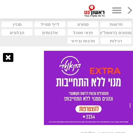
חדשות
ספורט
לייף סטייל
מגזין
מופעים בראשל"צ
פנאי ואוכל
אלבומים
הבלוגים
רכילות
תרבות ובידור