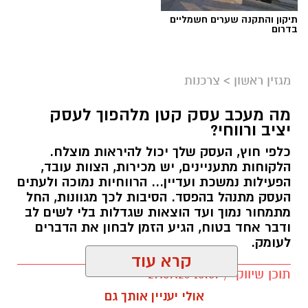
תיקון והתקנה שערים חשמליים
בדרום
מגזין ראשון
>
צרכנות
מה מעכב עסק קטן מלהפוך לעסק
יציב ורווחי?
כלפי חוץ, העסק שלך יכול להיראות מוצלח.
קרדיט תמונה בוסט מדיה
הלקוחות מתעניינים, יש מכירות, הצוות עובד,
הפעילות נמשכת ועדיין... הרווחיות נמוכה ולעתים
העסק מתנהל בהפסד. הסיבות לכך מגוונות, החל
מהו שמאי מקרקעין ומה תפקידו?
מתמחור נמוך ועד הוצאות שגדלות בלי לשים לב
ודבר אחד בטוח, הגיע הזמן לבחון את הדברים
שמאי מקרקעין הוא בעל מקצוע המחזיק ברישיון
לעומק.
מטעם מועצת שמאי המקרקעין שבמשרד
קרא עוד
המשפטים, לאחר שעמד בהצלחה במסלול הכשרה
תוכן שיווקי / 10:57 27.07.26
תובעני הכולל לימודים, בחינות מקצועיות מחמירות
אולי יעניין אותך גם