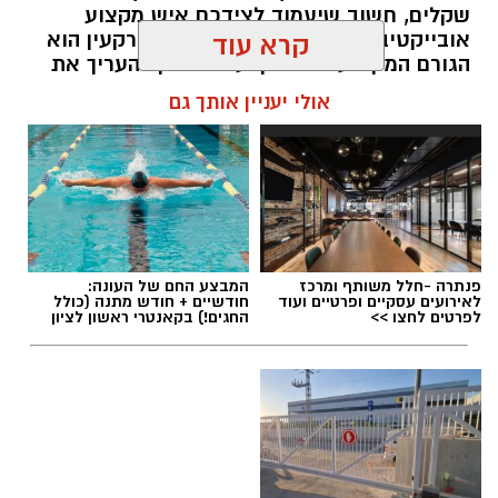
שקלים, חשוב שיעמוד לצידכם איש מקצוע
אובייקטיבי, מוסמך ומנוסה. שמאי מקרקעין הוא
קרא עוד
הגורם המקצועי המוסמך על פי חוק להעריך את
שווי של נכסי מקרקעין, והוא זה שמעניק לכם את
אולי יעניין אותך גם
הביטחון לקבל החלטות מבוססות, שקולות
ובטוחות.
תוכן שיווקי / 09:49 05.08.26
פנתרה -חלל משותף ומרכז
המבצע החם של העונה:
לאירועים עסקיים ופרטיים ועוד
חודשיים + חודש מתנה (כולל
לפרטים לחצו >>
החגים!) בקאנטרי ראשון לציון
תגים:
שמאי מקרקעין