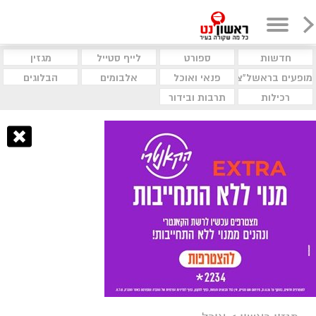
חדשות
ספורט
לייף סטייל
מגזין
מופעים בראשל"צ
פנאי ואוכל
אלבומים
הבלוגים
רכילות
תרבות ובידור