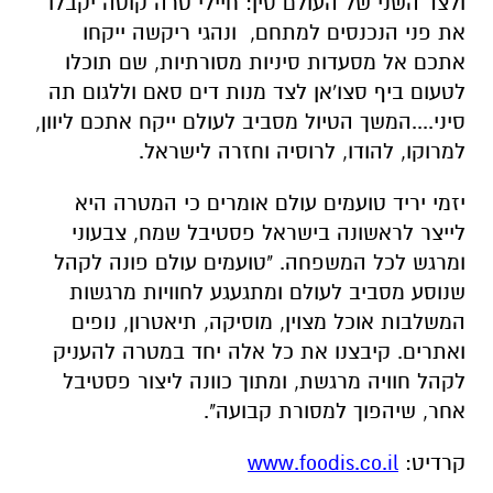
ולצד השני של העולם סין: חיילי טרה קוטה יקבלו
את פני הנכנסים למתחם, ונהגי ריקשה ייקחו
אתכם אל מסעדות סיניות מסורתיות, שם תוכלו
לטעום ביף סצו'אן לצד מנות דים סאם וללגום תה
סיני....המשך הטיול מסביב לעולם ייקח אתכם ליוון,
למרוקו, להודו, לרוסיה וחזרה לישראל.
יזמי יריד טועמים עולם אומרים כי המטרה היא
לייצר לראשונה בישראל פסטיבל שמח, צבעוני
ומרגש לכל המשפחה. "טועמים עולם פונה לקהל
שנוסע מסביב לעולם ומתגעגע לחוויות מרגשות
המשלבות אוכל מצוין, מוסיקה, תיאטרון, נופים
ואתרים. קיבצנו את כל אלה יחד במטרה להעניק
לקהל חוויה מרגשת, ומתוך כוונה ליצור פסטיבל
אחר, שיהפוך למסורת קבועה".
קרדיט:
www.foodis.co.il