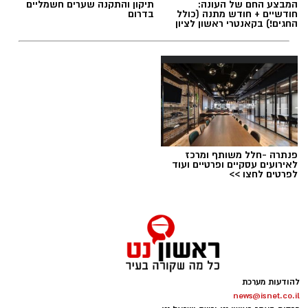
המבצע החם של העונה:
תיקון והתקנה שערים חשמליים
חודשיים + חודש מתנה (כולל
בדרום
החגים!) בקאנטרי ראשון לציון
תגים:
שמאי מקרקעין
פנתרה -חלל משותף ומרכז
לאירועים עסקיים ופרטיים ועוד
לפרטים לחצו >>
להודעות מערכת
קרדיט תמונה בוסט מדיה
news@isnet.co.il