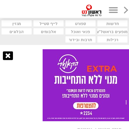
חדשות
ספורט
לייף סטייל
מגזין
מופעים בראשל"צ
פנאי ואוכל
אלבומים
הבלוגים
רכילות
תרבות ובידור