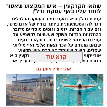
שמאי מקרקעין – איש המקצוע שאסור
לוותר עליו באף עסקת נדל"ן
עסקת נדל"ן היא כמעט תמיד העסקה הכלכלית
הגדולה והמשמעותית ביותר בחייו של אדם פרטי,
וגם עבור חברות, יזמים וגופים מוסדיים מדובר
בהחלטות כבדות משקל שעשויות להשפיע על
עתידם הפיננסי לשנים רבות. דווקא ברגעים
שבהם מונחים על הכף מאות אלפי ואף מיליוני
שקלים, חשוב שיעמוד לצידכם איש מקצוע
אובייקטיבי, מוסמך ומנוסה. שמאי מקרקעין הוא
קרא עוד
הגורם המקצועי המוסמך על פי חוק להעריך את
שווי של נכסי מקרקעין, והוא זה שמעניק לכם את
אולי יעניין אותך גם
הביטחון לקבל החלטות מבוססות, שקולות
ובטוחות.
תוכן שיווקי / 09:49 05.08.26